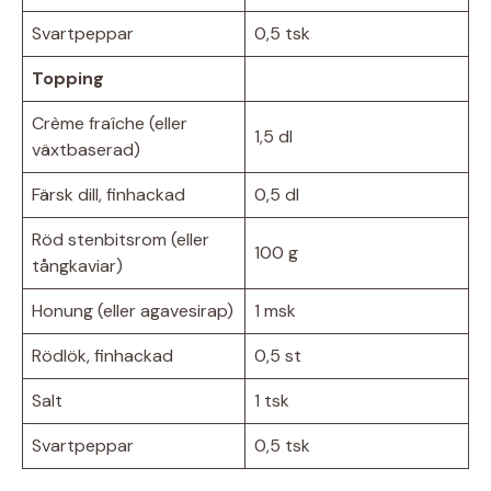
Svartpeppar
0,5 tsk
Topping
Crème fraîche (eller
1,5 dl
växtbaserad)
Färsk dill, finhackad
0,5 dl
Röd stenbitsrom (eller
100 g
tångkaviar)
Honung (eller agavesirap)
1 msk
Rödlök, finhackad
0,5 st
Salt
1 tsk
Svartpeppar
0,5 tsk