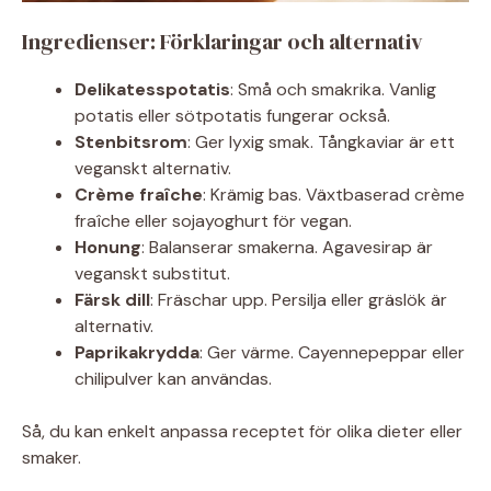
Ingredienser: Förklaringar och alternativ
Delikatesspotatis
: Små och smakrika. Vanlig
potatis eller sötpotatis fungerar också.
Stenbitsrom
: Ger lyxig smak. Tångkaviar är ett
veganskt alternativ.
Crème fraîche
: Krämig bas. Växtbaserad crème
fraîche eller sojayoghurt för vegan.
Honung
: Balanserar smakerna. Agavesirap är
veganskt substitut.
Färsk dill
: Fräschar upp. Persilja eller gräslök är
alternativ.
Paprikakrydda
: Ger värme. Cayennepeppar eller
chilipulver kan användas.
Så, du kan enkelt anpassa receptet för olika dieter eller
smaker.