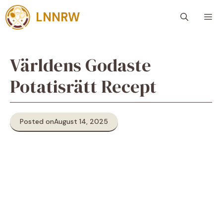
Skip
LNNRW
M
to
content
Världens Godaste
Potatisrätt Recept
Posted on
August 14, 2025