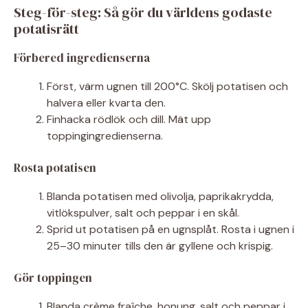
Steg-för-steg: Så gör du världens godaste
potatisrätt
Förbered ingredienserna
Först, värm ugnen till 200°C. Skölj potatisen och
halvera eller kvarta den.
Finhacka rödlök och dill. Mät upp
toppingingredienserna.
Rosta potatisen
Blanda potatisen med olivolja, paprikakrydda,
vitlökspulver, salt och peppar i en skål.
Sprid ut potatisen på en ugnsplåt. Rosta i ugnen i
25–30 minuter tills den är gyllene och krispig.
Gör toppingen
Blanda crème fraîche, honung, salt och peppar i