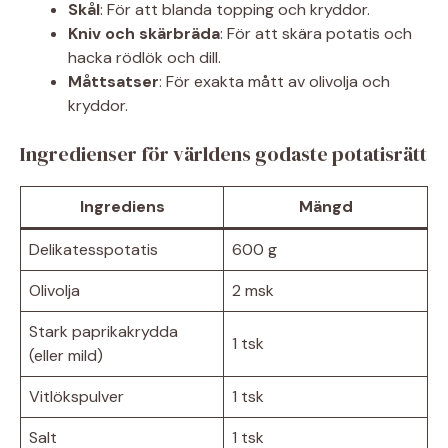
Skål
: För att blanda topping och kryddor.
Kniv och skärbräda
: För att skära potatis och
hacka rödlök och dill.
Måttsatser
: För exakta mått av olivolja och
kryddor.
Ingredienser för världens godaste potatisrätt
Ingrediens
Mängd
Delikatesspotatis
600 g
Olivolja
2 msk
Stark paprikakrydda
1 tsk
(eller mild)
Vitlökspulver
1 tsk
Salt
1 tsk