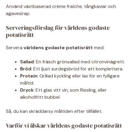
Använd växtbaserad crème fraîche, tångkaviar och
agavesirap.
Serveringsförslag för världens godaste
potatisrätt
Servera
världens godaste potatisrätt
med:
Sallad
: En fräsch grönsallad med citronvinägrett.
Bröd
: Ett ljust surdegsbröd för att komplettera.
Protein
: Grillad kyckling eller lax för en fylligare
måltid.
Dryck
: Ett glas vitt vin, som Riesling, eller
alkoholfritt bubbel.
Så, du kan skräddarsy måltiden efter tillfället.
Varför vi älskar världens godaste potatisrätt