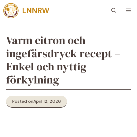
Skip
LNNRW
M
to
content
Varm citron och
ingefärsdryck recept –
Enkel och nyttig
förkylning
Posted on
April 12, 2026