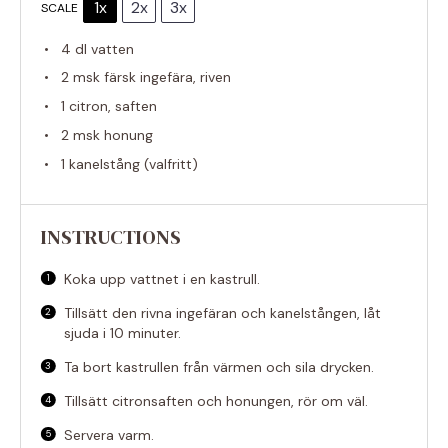
1x
2x
3x
SCALE
4
dl vatten
2
msk färsk ingefära, riven
1
citron, saften
2
msk honung
1
kanelstång (valfritt)
INSTRUCTIONS
Koka upp vattnet i en kastrull.
Tillsätt den rivna ingefäran och kanelstången, låt
sjuda i 10 minuter.
Ta bort kastrullen från värmen och sila drycken.
Tillsätt citronsaften och honungen, rör om väl.
Servera varm.