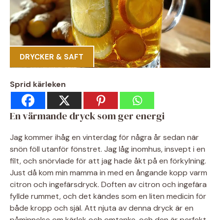
DRYCKER & SAFT
Sprid kärleken
En värmande dryck som ger energi
Jag kommer ihåg en vinterdag för några år sedan när
snön föll utanför fönstret. Jag låg inomhus, insvept i en
filt, och snörvlade för att jag hade åkt på en förkylning.
Just då kom min mamma in med en ångande kopp varm
citron och ingefärsdryck. Doften av citron och ingefära
fyllde rummet, och det kändes som en liten medicin för
både kropp och själ. Att njuta av denna dryck är en
påminnelse om kärlek och omtanke, och den är perfekt