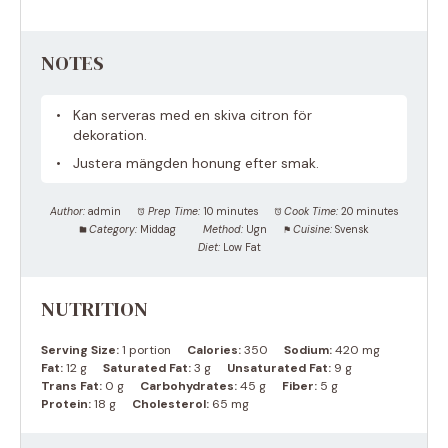
NOTES
Kan serveras med en skiva citron för
dekoration.
Justera mängden honung efter smak.
Author:
admin
Prep Time:
10 minutes
Cook Time:
20 minutes
Category:
Middag
Method:
Ugn
Cuisine:
Svensk
Diet:
Low Fat
NUTRITION
Serving Size:
1 portion
Calories:
350
Sodium:
420 mg
Fat:
12 g
Saturated Fat:
3 g
Unsaturated Fat:
9 g
Trans Fat:
0 g
Carbohydrates:
45 g
Fiber:
5 g
Protein:
18 g
Cholesterol:
65 mg