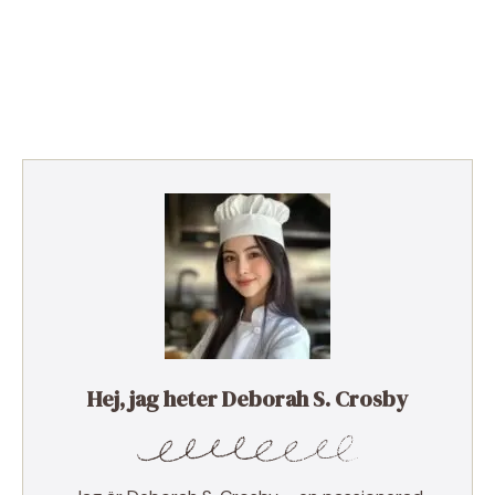
Hej, jag heter Deborah S. Crosby