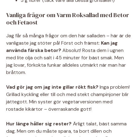
3 g fibrer (tack vare alla dessa grönsaker!)
Vanliga frågor om Varm Roksallad med Betor
och Fetaost
Jag får så många frågor om den här salladen – här är de
vanligaste jag stöter på! Först och främst:
Kan jag
använda färska betor?
Absolut! Rosta dem i ugnen
med lite olja och salt i 45 minuter för bäst smak. Men
jag lovar, förkokta funkar alldeles utmärkt när man har
bråttom.
Vad gör jag om jag inte gillar rökt fisk?
Inga problem!
Grillad kyckling eller till och med stekt champinjoner blir
jättegott. Min syster gör vegetarversionen med
rostade kikärtor – överraskande gott!
Hur länge håller sig rester?
Ärligt talat, bäst samma
dag. Men om du måste spara, ta bort dillen och