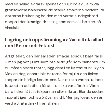
med en sallad av färsk spenat och ruccola? De milda
grönsakerna balanserar de starka smakerna perfekt. På
vintrarna brukar jag ha den med varmt surdegsbröd –
doppa i den krämiga dressing som samlas i botten, så
himelskt!
Lagring och uppvärmning av Varm Roksallad
med Betor och Fetaost
Ärligt talat, den här salladen smakar absolut bäst färsk
– men jag vet ju att livet inte alltid går som planerat! Om
du måste spara rester, lägg dem i en lufttät burk i kylen.
Max en dag, annars blir betorna för mjuka och fisken
tappar sin härliga konsistens. När du ska värma, ta bort
fetaosten och dillen först – de ska vara färska. Värm
bara fisken lätt i stekpannan eller mikron. Blanda sedan
ihop allt igen och strö över ny dill. Men jag lovar, den är
värd att äta direkt från skålen!