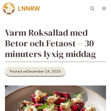
Skip
LNNRW
M
to
content
Varm Roksallad med
Betor och Fetaost – 30
minuters lyxig middag
Posted on
December 24, 2025