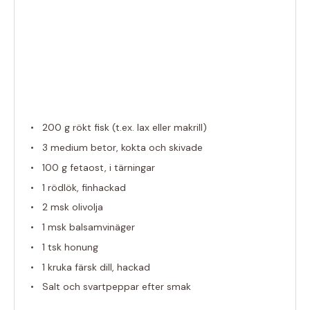
200 g
rökt fisk (t.ex. lax eller makrill)
3
medium betor, kokta och skivade
100 g
fetaost, i tärningar
1
rödlök, finhackad
2
msk olivolja
1
msk balsamvinäger
1
tsk honung
1
kruka färsk dill, hackad
Salt och svartpeppar efter smak