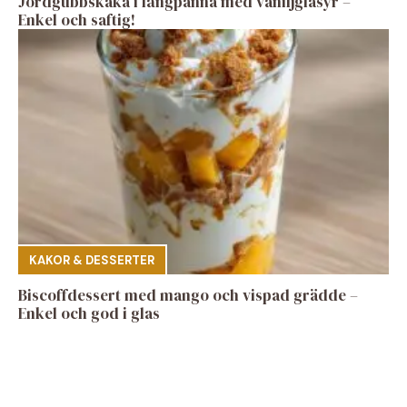
Jordgubbskaka i långpanna med vaniljglasyr –
Enkel och saftig!
KAKOR & DESSERTER
Biscoffdessert med mango och vispad grädde –
Enkel och god i glas