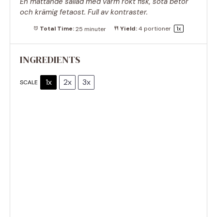
En mättande sallad med varm rökt fisk, söta betor
och krämig fetaost. Full av kontraster.
Total Time:
25 minuter
Yield:
4
portioner
1
x
INGREDIENTS
1x
2x
3x
SCALE