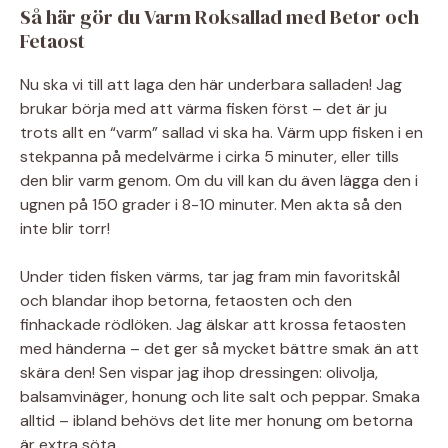
Så här gör du Varm Roksallad med Betor och
Fetaost
Nu ska vi till att laga den här underbara salladen! Jag
brukar börja med att värma fisken först – det är ju
trots allt en “varm” sallad vi ska ha. Värm upp fisken i en
stekpanna på medelvärme i cirka 5 minuter, eller tills
den blir varm genom. Om du vill kan du även lägga den i
ugnen på 150 grader i 8-10 minuter. Men akta så den
inte blir torr!
Under tiden fisken värms, tar jag fram min favoritskål
och blandar ihop betorna, fetaosten och den
finhackade rödlöken. Jag älskar att krossa fetaosten
med händerna – det ger så mycket bättre smak än att
skära den! Sen vispar jag ihop dressingen: olivolja,
balsamvinäger, honung och lite salt och peppar. Smaka
alltid – ibland behövs det lite mer honung om betorna
är extra söta.