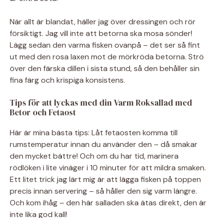
När allt är blandat, häller jag över dressingen och rör
försiktigt. Jag vill inte att betorna ska mosa sönder!
Lägg sedan den varma fisken ovanpå – det ser så fint
ut med den rosa laxen mot de mörkröda betorna. Strö
över den färska dillen i sista stund, så den behåller sin
fina färg och krispiga konsistens.
Tips för att lyckas med din Varm Roksallad med
Betor och Fetaost
Här är mina bästa tips: Låt fetaosten komma till
rumstemperatur innan du använder den – då smakar
den mycket bättre! Och om du har tid, marinera
rödlöken i lite vinäger i 10 minuter för att mildra smaken.
Ett litet trick jag lärt mig är att lägga fisken på toppen
precis innan servering – så håller den sig varm längre.
Och kom ihåg – den här salladen ska ätas direkt, den är
inte lika god kall!