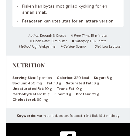
Fisken kan bytas mot grillad kyckling för en
annan smak.
Fetaosten kan uteslutas för en lättare version.
Author:
Deborah S. Crosby
Prep Time:
15 minuter
Cook Time:
10 minuter
Category:
Huvudrätt
Method:
Ugn/stekpanna
Cuisine:
Svensk
Diet:
Low Lactose
NUTRITION
Serving Size:
1 portion
Calories:
320 kcal
Sugar:
8 g
Sodium:
450 mg
Fat:
18 g
Saturated Fat:
6 g
Unsaturated Fat:
10 g
Trans Fat:
0 g
Carbohydrates:
15 g
Fiber:
3 g
Protein:
22 g
Cholesterol:
65 mg
Keywords:
varm sallad, betor, fetaost, rökt fisk, lätt middag