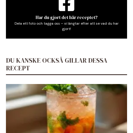
Har du gjort det här receptet?
Dela ett foto och tagga oss – vi längtar efter att se vad du har
gjort!
DU KANSKE OCKSÅ GILLAR DESSA
RECEPT