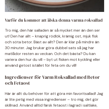
Varför du kommer att älska denna varma roksallad
Tro mig, den här salladen är så mycket mer än den ser
ut! Den har allt – knaprig rödlök, krämig ost, mjuk fisk
och söta betor. Bäst av allt? Den är klar på mindre än
30 minuter. Jag brukar göra dubbel sats så jag har
matlådor resten av veckan. Och det bästa? Du kan
variera den hur du vill – byt ut fisken mot kyckling eller
använd getost istället för feta om du vill!
Ingredienser för Varm Roksallad med Betor
och Fetaost
Här är allt du behöver för att göra min favoritsallad! Jag
är lite petig med vissa ingredienser – tro mig, det gör
skillnad. Använd alltid färsk fetaost i lagrad i saltlake,