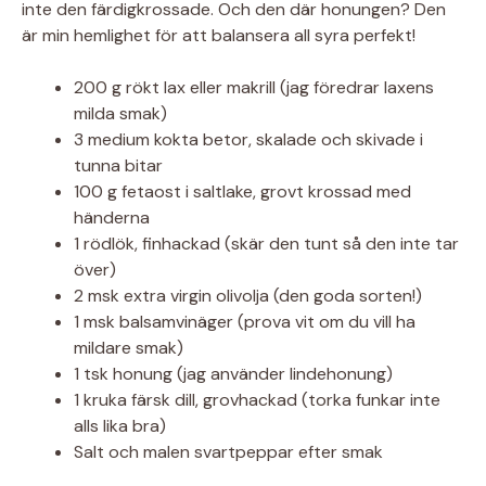
inte den färdigkrossade. Och den där honungen? Den
är min hemlighet för att balansera all syra perfekt!
200 g rökt lax eller makrill (jag föredrar laxens
milda smak)
3 medium kokta betor, skalade och skivade i
tunna bitar
100 g fetaost i saltlake, grovt krossad med
händerna
1 rödlök, finhackad (skär den tunt så den inte tar
över)
2 msk extra virgin olivolja (den goda sorten!)
1 msk balsamvinäger (prova vit om du vill ha
mildare smak)
1 tsk honung (jag använder lindehonung)
1 kruka färsk dill, grovhackad (torka funkar inte
alls lika bra)
Salt och malen svartpeppar efter smak