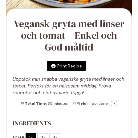
Vegansk gryta med linser
och tomat – Enkel och
God måltid
Print Recipe
Upptäck min snabba veganska gryta med linser och
tomat. Perfekt för en hälsosam middag. Prova
receptet och njut av varje tugga!
Total Time:
30 minutes
Yield:
4
portioner
1
x
INGREDIENTS
1x
2x
3x
SCALE