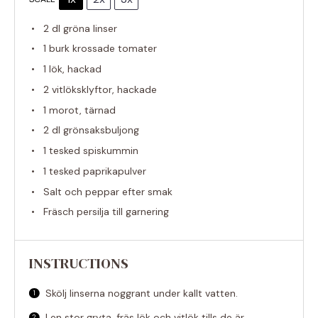
2
dl gröna linser
1
burk krossade tomater
1
lök, hackad
2
vitlöksklyftor, hackade
1
morot, tärnad
2
dl grönsaksbuljong
1
tesked spiskummin
1
tesked paprikapulver
Salt och peppar efter smak
Fräsch persilja till garnering
INSTRUCTIONS
Skölj linserna noggrant under kallt vatten.
I en stor gryta, fräs lök och vitlök tills de är