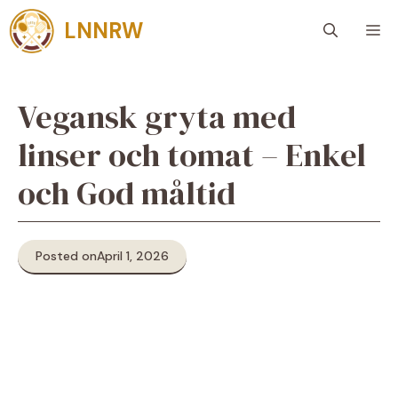
Skip
LNNRW
M
to
content
Vegansk gryta med
linser och tomat – Enkel
och God måltid
Posted on
April 1, 2026