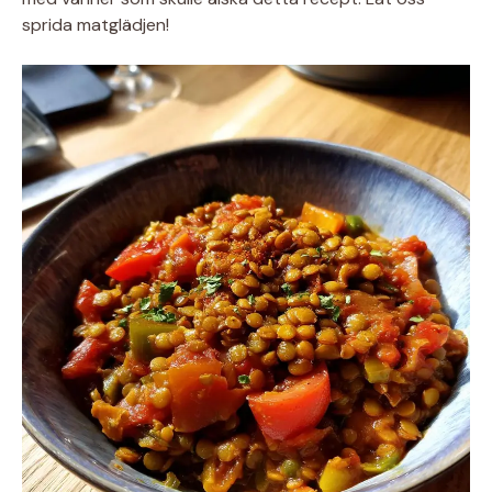
sprida matglädjen!