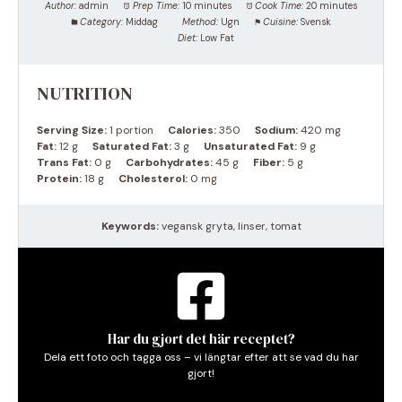
Author:
admin
Prep Time:
10 minutes
Cook Time:
20 minutes
Category:
Middag
Method:
Ugn
Cuisine:
Svensk
Diet:
Low Fat
NUTRITION
Serving Size:
1 portion
Calories:
350
Sodium:
420 mg
Fat:
12 g
Saturated Fat:
3 g
Unsaturated Fat:
9 g
Trans Fat:
0 g
Carbohydrates:
45 g
Fiber:
5 g
Protein:
18 g
Cholesterol:
0 mg
Keywords:
vegansk gryta, linser, tomat
Har du gjort det här receptet?
Dela ett foto och tagga oss – vi längtar efter att se vad du har
gjort!