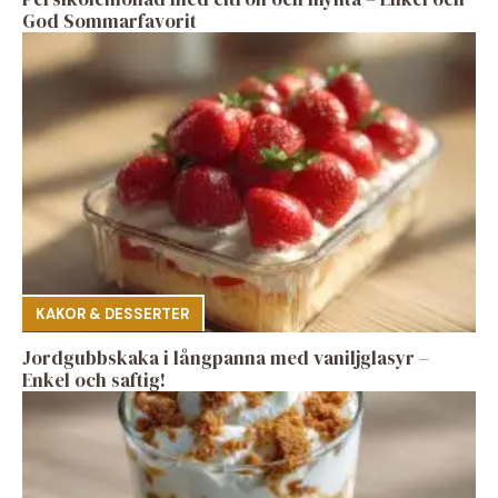
God Sommarfavorit
KAKOR & DESSERTER
Jordgubbskaka i långpanna med vaniljglasyr –
Enkel och saftig!