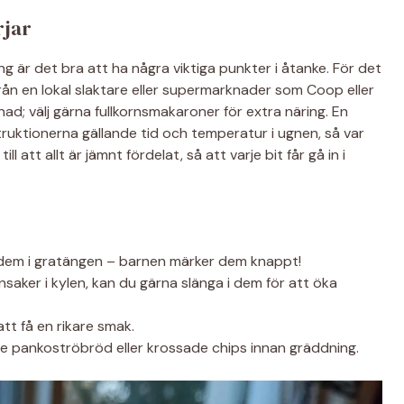
rjar
 är det bra att ha några viktiga punkter i åtanke. För det
a från en lokal slaktare eller supermarknader som Coop eller
nad; välj gärna fullkornsmakaroner för extra näring. En
struktionerna gällande tid och temperatur i ugnen, så var
 att allt är jämnt fördelat, så att varje bit får gå in i
dem i gratängen – barnen märker dem knappt!
nsaker i kylen, kan du gärna slänga i dem för att öka
tt få en rikare smak.
lite pankoströbröd eller krossade chips innan gräddning.