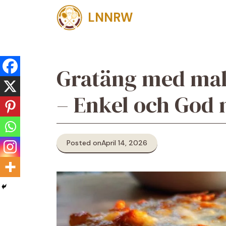
Skip
LNNRW
to
content
Gratäng med mak
– Enkel och God
Posted on
April 14, 2026