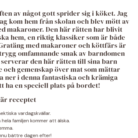
ften av något gott sprider sig i köket. Jag
 jag kom hem från skolan och blev mött av
 makaroner. Den här rätten har blivit
ska hem, en riktig klassiker som är både
. Gratäng med makaroner och köttfärs är
en trygg omfamnande smak av barndomen
 serverar den här rätten till sina barn
dje och gemenskap över mat som mättar
a ner i denna fantastiska och krämiga
 ha en speciell plats på bordet!
här receptet
ektiska vardagskvällar.
hela familjen kommer att älska.
hemma.
nu bättre dagen efter!