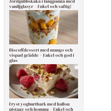
Jordgubbskaka i långpanna med
vaniljglasyr – Enkel och saftig!
Biscoffdessert med mango och
vispad grädde – Enkel och god i
glas
Fryst yoghurtbark med hallon
pistage och honung – Enkel och