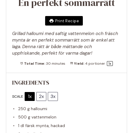
En perfekt sommarrätt
Print Recipe
Grillad halloumi med saftig vattenmelon och fräsch
mynta är en perfekt sommarrätt som är enkel att
laga. Denna rätt är både mättande och
uppfriskande, perfekt för varma dagar!
Total Time:
30 minutes
Yield:
4
portioner
1
x
INGREDIENTS
1x
2x
3x
SCALE
250 g
halloumi
500 g
vattenmelon
1
dl färsk mynta, hackad