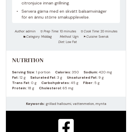
citronjuice innan grillning.
Servera gärna med en skvätt balsamvinäger
för en ännu större smakupplevelse.
Author:
admin
Prep Time:
10 minutes
Cook Time:
20 minutes
Category:
Middag
Method:
Ugn
Cuisine:
Svensk
Diet:
Low Fat
NUTRITION
Serving Size:
1 portion
Calories:
350
Sodium:
420 mg
Fat:
12 g
Saturated Fat:
3 g
Unsaturated Fat:
9 g
Trans Fat:
0 g
Carbohydrates:
45 g
Fiber:
5 g
Protein:
18 g
Cholesterol:
65 mg
Keywords:
grillad halloumi, vattenmelon, mynta