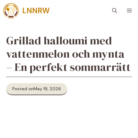
Skip
LNNRW
M
to
content
Grillad halloumi med
vattenmelon och mynta
– En perfekt sommarrätt
Posted on
May 19, 2026