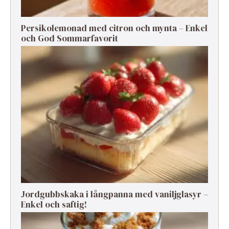
Persikolemonad med citron och mynta – Enkel
och God Sommarfavorit
Jordgubbskaka i långpanna med vaniljglasyr –
Enkel och saftig!