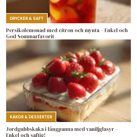
DRYCKER & SAFT
Persikolemonad med citron och mynta – Enkel och
God Sommarfavorit
KAKOR & DESSERTER
Jordgubbskaka i långpanna med vaniljglasyr –
Enkel och saftig!