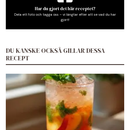
Har du gjort det här receptet?
Dela ett foto och tagga oss – vi längtar efter att se vad du har
gjort!
DU KANSKE OCKSÅ GILLAR DESSA
RECEPT