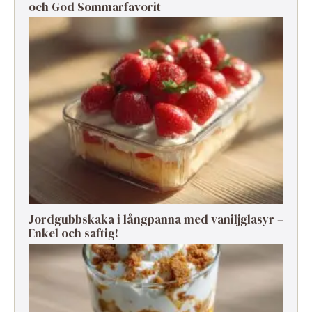
och God Sommarfavorit
Jordgubbskaka i långpanna med vaniljglasyr –
Enkel och saftig!