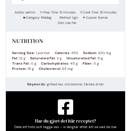
Author:
admin
Prep Time:
10 minutes
Cook Time:
20 minutes
Category:
Middag
Method:
Ugn
Cuisine:
Svensk
Diet:
Low Fat
NUTRITION
Serving Size:
1 portion
Calories:
350
Sodium:
420 mg
Fat:
12 g
Saturated Fat:
3 g
Unsaturated Fat:
9 g
Trans Fat:
0 g
Carbohydrates:
45 g
Fiber:
5 g
Protein:
18 g
Cholesterol:
65 mg
Keywords:
grillad lax, citronsmör, färska örter
Har du gjort det här receptet?
Dela ett foto och tagga oss – vi längtar efter att se vad du har