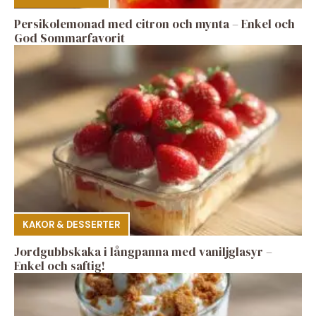
Persikolemonad med citron och mynta – Enkel och
God Sommarfavorit
KAKOR & DESSERTER
Jordgubbskaka i långpanna med vaniljglasyr –
Enkel och saftig!