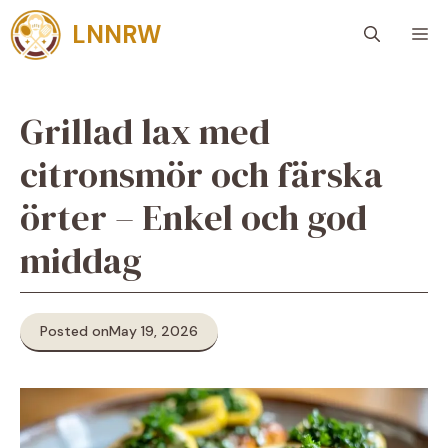
Skip
LNNRW
M
to
content
Grillad lax med
citronsmör och färska
örter – Enkel och god
middag
Posted on
May 19, 2026