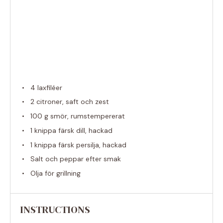
4
laxfiléer
2
citroner, saft och zest
100 g
smör, rumstempererat
1
knippa färsk dill, hackad
1
knippa färsk persilja, hackad
Salt och peppar efter smak
Olja för grillning
INSTRUCTIONS