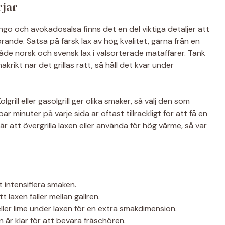
rjar
ango och avokadosalsa finns det en del viktiga detaljer att
rande. Satsa på färsk lax av hög kvalitet, gärna från en
 både norsk och svensk lax i välsorterade mataffärer. Tänk
krikt när det grillas rätt, så håll det kvar under
lgrill eller gasolgrill ger olika smaker, så välj den som
par minuter på varje sida är oftast tillräckligt för att få en
 är att övergrilla laxen eller använda för hög värme, så var
t intensifiera smaken.
t laxen faller mellan gallren.
ller lime under laxen för en extra smakdimension.
n är klar för att bevara fräschören.