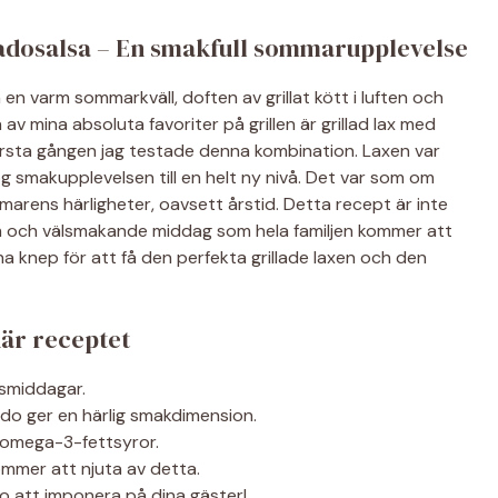
adosalsa – En smakfull sommarupplevelse
 en varm sommarkväll, doften av grillat kött i luften och
av mina absoluta favoriter på grillen är grillad lax med
rsta gången jag testade denna kombination. Laxen var
og smakupplevelsen till en helt ny nivå. Det var som om
mmarens härligheter, oavsett årstid. Detta recept är inte
am och välsmakande middag som hela familjen kommer att
na knep för att få den perfekta grillade laxen och den
här receptet
gsmiddagar.
o ger en härlig smakdimension.
v omega-3-fettsyror.
ommer att njuta av detta.
edo att imponera på dina gäster!