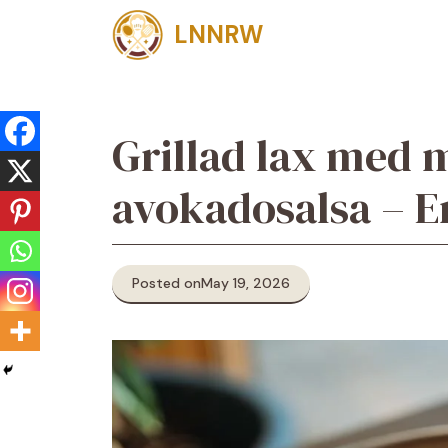
Skip
LNNRW
to
content
Grillad lax med 
avokadosalsa – E
Posted on
May 19, 2026