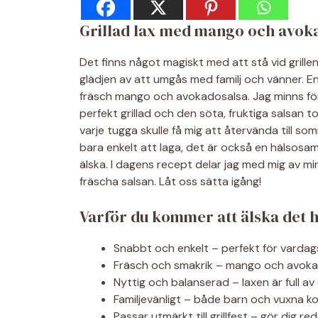
Grillad lax med mango och avok
Det finns något magiskt med att stå vid grillen
glädjen av att umgås med familj och vänner. En 
fräsch mango och avokadosalsa. Jag minns fö
perfekt grillad och den söta, fruktiga salsan t
varje tugga skulle få mig att återvända till so
bara enkelt att laga, det är också en hälsos
älska. I dagens recept delar jag med mig av mi
fräscha salsan. Låt oss sätta igång!
Varför du kommer att älska det 
Snabbt och enkelt – perfekt för varda
Fräsch och smakrik – mango och avokad
Nyttig och balanserad – laxen är full a
Familjevänligt – både barn och vuxna k
Passar utmärkt till grillfest – gör dig r