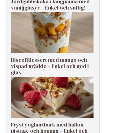
Jordgubbskaka i långpanna med
vaniljglasyr – Enkel och saftig!
Biscoffdessert med mango och
vispad grädde – Enkel och god i
glas
Fryst yoghurtbark med hallon
pistage och honung – Enkel och