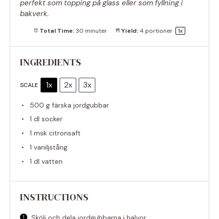
perfekt som topping på glass eller som fyllning i
bakverk.
Total Time:
30 minuter
Yield:
4
portioner
1
x
INGREDIENTS
1x
2x
3x
SCALE
500 g
färska jordgubbar
1
dl socker
1
msk citronsaft
1
vaniljstång
1
dl vatten
INSTRUCTIONS
Skölj och dela jordgubbarna i halvor.