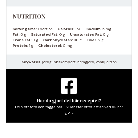
NUTRITION
Serving Size:
1 portion
Calories:
150
Sodium:
5 mg
Fat:
0 g
Saturated Fat:
0 g
Unsaturated Fat:
0 g
Trans Fat:
0 g
Carbohydrates:
38 g
Fiber:
2 g
Protein:
1 g
Cholesterol:
0 mg
Keywords:
jordgubbskompott, hemgjord, vanilj, citron
Har du gjort det här receptet?
Dela ett foto och tagga oss – vi längtar efter att se vad du har
gjort!