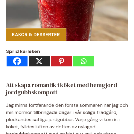
KAKOR & DESSERTER
Sprid kärleken
Att skapa romantik i köket med hemgjord
jordgubbskompott
Jag minns fortfarande den första sommaren när jag och
min mormor tillbringade dagar i vår soliga trädgård,
plockandes saftiga jordgubbar. Varje gång vi kom in i
köket, fylldes luften av doften av nylagad
jordgubbskompott med en hint av vanilj och citron.