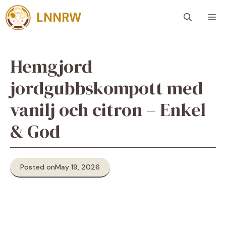
Skip
LNNRW
M
to
content
Hemgjord
jordgubbskompott med
vanilj och citron – Enkel
& God
Posted on
May 19, 2026