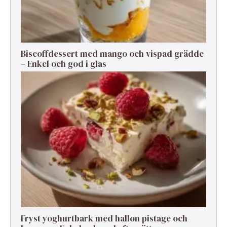
Biscoffdessert med mango och vispad grädde
– Enkel och god i glas
Fryst yoghurtbark med hallon pistage och