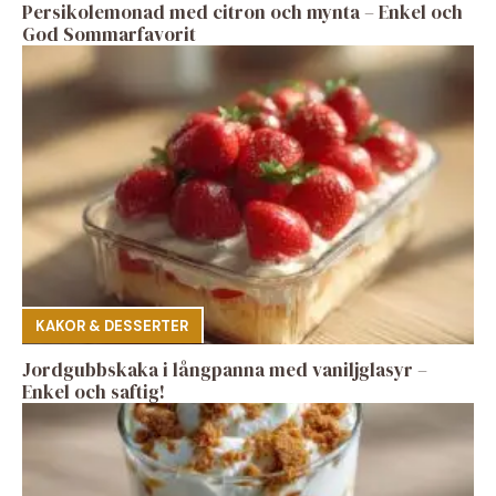
Persikolemonad med citron och mynta – Enkel och
God Sommarfavorit
KAKOR & DESSERTER
Jordgubbskaka i långpanna med vaniljglasyr –
Enkel och saftig!