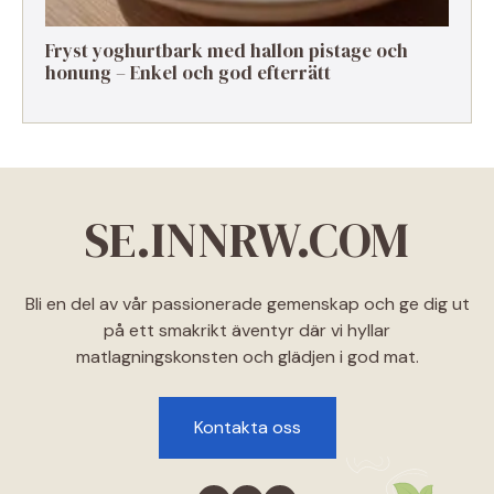
Fryst yoghurtbark med hallon pistage och
honung – Enkel och god efterrätt
SE.INNRW.COM
Bli en del av vår passionerade gemenskap och ge dig ut
på ett smakrikt äventyr där vi hyllar
matlagningskonsten och glädjen i god mat.
Kontakta oss