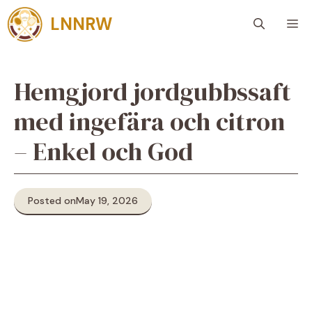
Skip
LNNRW
M
to
content
Hemgjord jordgubbssaft
med ingefära och citron
– Enkel och God
Posted on
May 19, 2026