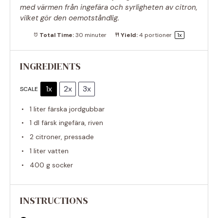
med värmen från ingefära och syrligheten av citron,
vilket gör den oemotståndlig.
Total Time:
30 minuter
Yield:
4
portioner
1
x
INGREDIENTS
1x
2x
3x
SCALE
1
liter färska jordgubbar
1
dl färsk ingefära, riven
2
citroner, pressade
1
liter vatten
400 g
socker
INSTRUCTIONS