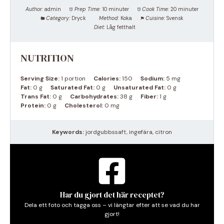
Author:
admin
Prep Time:
10 minuter
Cook Time:
20 minuter
Category:
Dryck
Method:
Koka
Cuisine:
Svensk
Diet:
Låg fetthalt
NUTRITION
Serving Size:
1 portion
Calories:
150
Sodium:
5 mg
Fat:
0 g
Saturated Fat:
0 g
Unsaturated Fat:
0 g
Trans Fat:
0 g
Carbohydrates:
38 g
Fiber:
1 g
Protein:
0 g
Cholesterol:
0 mg
Keywords:
jordgubbssaft, ingefära, citron
Har du gjort det här receptet?
Dela ett foto och tagga oss – vi längtar efter att se vad du har
gjort!