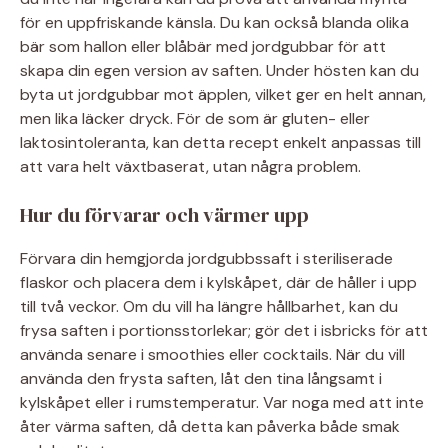
för en uppfriskande känsla. Du kan också blanda olika
bär som hallon eller blåbär med jordgubbar för att
skapa din egen version av saften. Under hösten kan du
byta ut jordgubbar mot äpplen, vilket ger en helt annan,
men lika läcker dryck. För de som är gluten- eller
laktosintoleranta, kan detta recept enkelt anpassas till
att vara helt växtbaserat, utan några problem.
Hur du förvarar och värmer upp
Förvara din hemgjorda jordgubbssaft i steriliserade
flaskor och placera dem i kylskåpet, där de håller i upp
till två veckor. Om du vill ha längre hållbarhet, kan du
frysa saften i portionsstorlekar; gör det i isbricks för att
använda senare i smoothies eller cocktails. När du vill
använda den frysta saften, låt den tina långsamt i
kylskåpet eller i rumstemperatur. Var noga med att inte
åter värma saften, då detta kan påverka både smak