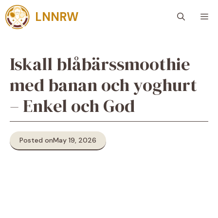
Skip
LNNRW
M
to
content
Iskall blåbärssmoothie
med banan och yoghurt
– Enkel och God
Posted on
May 19, 2026