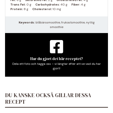
Fat:
6 g
Saturated Fat:
2 g
Unsaturated Fat:
4 g
Trans Fat:
0 g
Carbohydrates:
40 g
Fiber:
4 g
Protein:
8 g
Cholesterol:
10 mg
Keywords:
blåbärssmoothie, frukostsmoothie, nyttig
smoothie
Har du gjort det här receptet?
Dela ett foto och tagga oss – vi längtar efter att se vad du har
gjort!
DU KANSKE OCKSÅ GILLAR DESSA
RECEPT