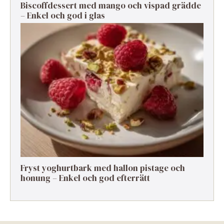
Biscoffdessert med mango och vispad grädde
– Enkel och god i glas
Fryst yoghurtbark med hallon pistage och
honung – Enkel och god efterrätt