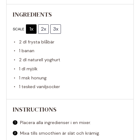
INGREDIENTS
1x
2x
3x
SCALE
2
dl frysta blåbär
1
banan
2
dl naturell yoghurt
1
dl mjölk
1
msk honung
1
tesked vaniljsocker
INSTRUCTIONS
Placera alla ingredienser i en mixer.
Mixa tills smoothien är slät och krämig.