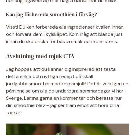
honung, agavesirap eller några dadlar när du mixar.
Kan jag förbereda smoothien i förväg?
Visst! Du kan förbereda alla ingredienser kvällen innan
och förvara dem i kylskåpet. Kom ihåg att blanda just
innan du ska dricka för bästa smak och konsistens.
Avslutning med mjuk CTA
Jag hoppas att du känner dig inspirerad att testa
detta enkla och nyttiga recept på iskall
jordgubbssmoothie med kokosmjölk! Det är verkligen en
påminnelse om alla de underbara sommardagar vi har i
Sverige. Lämna gärna en kommentar och berätta hur
din smoothie blev – jag ser fram emot att höra dina
tankar!