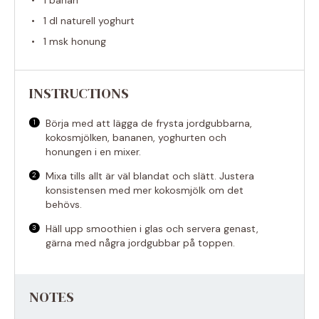
1
banan
1
dl naturell yoghurt
1
msk honung
INSTRUCTIONS
Börja med att lägga de frysta jordgubbarna,
kokosmjölken, bananen, yoghurten och
honungen i en mixer.
Mixa tills allt är väl blandat och slätt. Justera
konsistensen med mer kokosmjölk om det
behövs.
Häll upp smoothien i glas och servera genast,
gärna med några jordgubbar på toppen.
NOTES