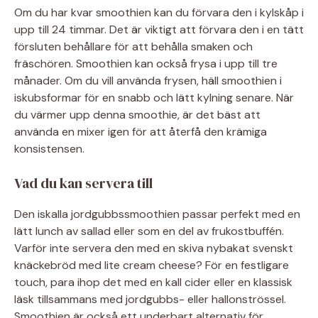
Om du har kvar smoothien kan du förvara den i kylskåp i
upp till 24 timmar. Det är viktigt att förvara den i en tätt
försluten behållare för att behålla smaken och
fräschören. Smoothien kan också frysa i upp till tre
månader. Om du vill använda frysen, häll smoothien i
iskubsformar för en snabb och lätt kylning senare. När
du värmer upp denna smoothie, är det bäst att
använda en mixer igen för att återfå den krämiga
konsistensen.
Vad du kan servera till
Den iskalla jordgubbssmoothien passar perfekt med en
lätt lunch av sallad eller som en del av frukostbuffén.
Varför inte servera den med en skiva nybakat svenskt
knäckebröd med lite cream cheese? För en festligare
touch, para ihop det med en kall cider eller en klassisk
läsk tillsammans med jordgubbs- eller hallonströssel.
Smoothien är också ett underbart alternativ för