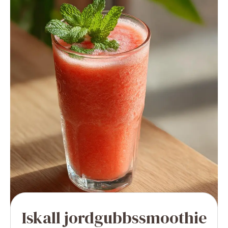
Iskall jordgubbssmoothie