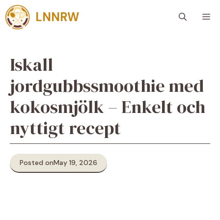
Skip
LNNRW
M
to
content
Iskall
jordgubbssmoothie med
kokosmjölk – Enkelt och
nyttigt recept
Posted on
May 19, 2026