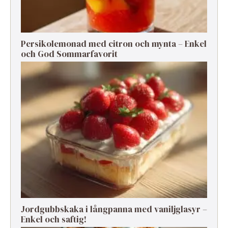
Persikolemonad med citron och mynta – Enkel
och God Sommarfavorit
Jordgubbskaka i långpanna med vaniljglasyr –
Enkel och saftig!