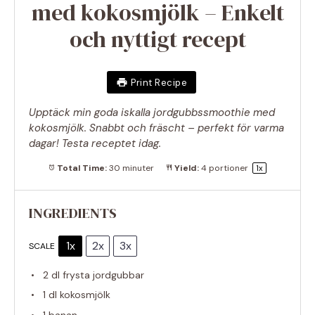
med kokosmjölk – Enkelt
och nyttigt recept
Print Recipe
Upptäck min goda iskalla jordgubbssmoothie med
kokosmjölk. Snabbt och fräscht – perfekt för varma
dagar! Testa receptet idag.
Total Time:
30 minuter
Yield:
4
portioner
1
x
INGREDIENTS
1x
2x
3x
SCALE
2
dl frysta jordgubbar
1
dl kokosmjölk