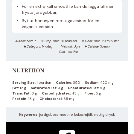
För en extra kall smoothie kan du lägga till mer
frysta jordgubbar.
Byt ut honungen mot agavesirap för en
vegansk version.
Author:
admin
Prep Time:
10 minuter
Cook Time:
20 minuter
Category:
Middag
Method:
Ugn
Cuisine:
Svensk
Diet:
Low Fat
NUTRITION
Serving Size:
1 portion
Calories:
350
Sodium:
420 mg
Fat:
12 g
Saturated Fat:
3 g
Unsaturated Fat:
9 g
Trans Fat:
0 g
Carbohydrates:
45 g
Fiber:
5 g
Protein:
18 g
Cholesterol:
65 mg
Keywords:
jordgubbssmoothie, kokosmjölk, nyttig dryck