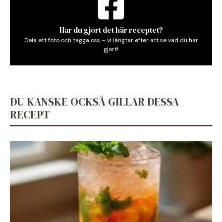
Har du gjort det här receptet?
Dela ett foto och tagga oss – vi längtar efter att se vad du har
gjort!
DU KANSKE OCKSÅ GILLAR DESSA
RECEPT