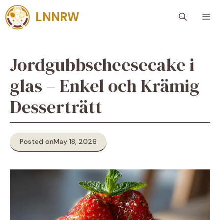
Skip
LNNRW
M
to
content
Jordgubbscheesecake i
glas – Enkel och Krämig
Desserträtt
Posted on
May 18, 2026