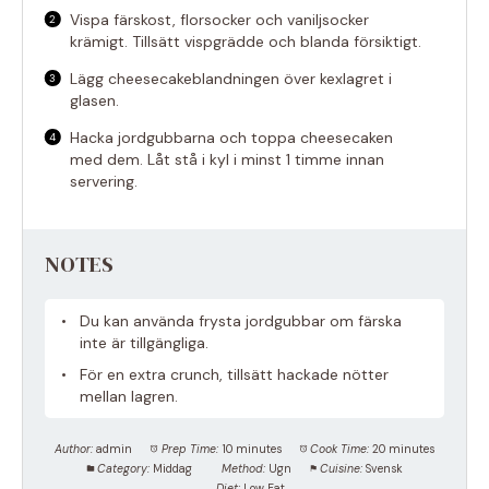
Vispa färskost, florsocker och vaniljsocker
krämigt. Tillsätt vispgrädde och blanda försiktigt.
Lägg cheesecakeblandningen över kexlagret i
glasen.
Hacka jordgubbarna och toppa cheesecaken
med dem. Låt stå i kyl i minst 1 timme innan
servering.
NOTES
Du kan använda frysta jordgubbar om färska
inte är tillgängliga.
För en extra crunch, tillsätt hackade nötter
mellan lagren.
Author:
admin
Prep Time:
10 minutes
Cook Time:
20 minutes
Category:
Middag
Method:
Ugn
Cuisine:
Svensk
Diet:
Low Fat