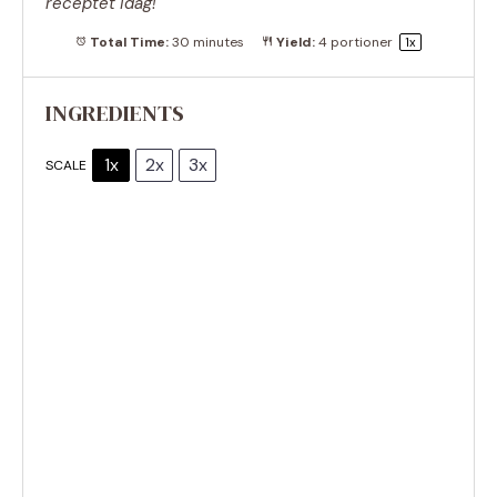
receptet idag!
Total Time:
30 minutes
Yield:
4
portioner
1
x
INGREDIENTS
1x
2x
3x
SCALE