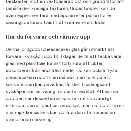
färskosten mot en växtbaserad ost och gräddfil för att
behålla den krämiga texturen. Under hösten kan du
även experimentera med äpplen eller päron för en
säsongsbetonad twist. Låt kreativiteten flöda!
Hur du förvarar och värmer upp
Denna jordgubbscheesecake i glas går utmärkt att
förvara i kylskåp i upp till 3 dagar. Se till att täcka varje
glas med plastfolie för att förhindra att lukter
absorberas från andra livsmedel. Du kan också frysa
cheesecaken i upp till en månad, men tänk på att
konsistensen kan påverkas; låt den tina långsamt i
kylskåp innan servering för bästa resultat. Att värma
upp den här desserten är kanske inte nödvändigt,
eftersom den är bäst serverad kall, men om du vill ha en
mer mjuk konsistens kan du låta den stå framme en
stund innan servering.