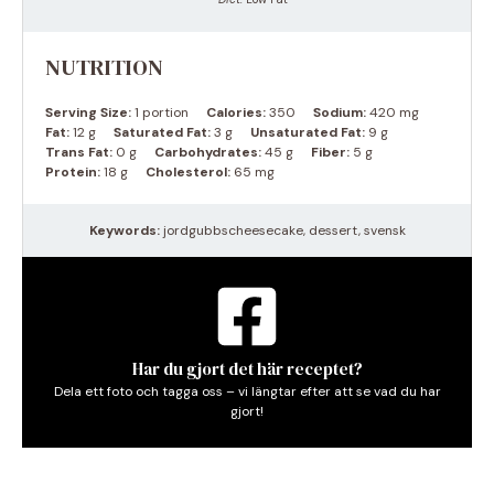
NUTRITION
Serving Size:
1 portion
Calories:
350
Sodium:
420 mg
Fat:
12 g
Saturated Fat:
3 g
Unsaturated Fat:
9 g
Trans Fat:
0 g
Carbohydrates:
45 g
Fiber:
5 g
Protein:
18 g
Cholesterol:
65 mg
Keywords:
jordgubbscheesecake, dessert, svensk
Har du gjort det här receptet?
Dela ett foto och tagga oss – vi längtar efter att se vad du har
gjort!