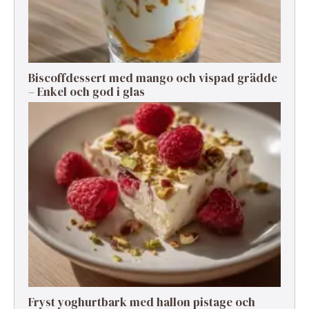
Biscoffdessert med mango och vispad grädde
– Enkel och god i glas
Fryst yoghurtbark med hallon pistage och