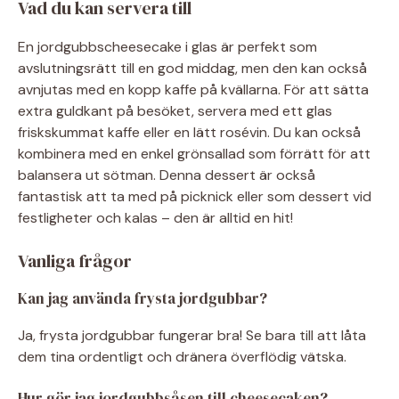
Vad du kan servera till
En jordgubbscheesecake i glas är perfekt som
avslutningsrätt till en god middag, men den kan också
avnjutas med en kopp kaffe på kvällarna. För att sätta
extra guldkant på besöket, servera med ett glas
friskskummat kaffe eller en lätt rosévin. Du kan också
kombinera med en enkel grönsallad som förrätt för att
balansera ut sötman. Denna dessert är också
fantastisk att ta med på picknick eller som dessert vid
festligheter och kalas – den är alltid en hit!
Vanliga frågor
Kan jag använda frysta jordgubbar?
Ja, frysta jordgubbar fungerar bra! Se bara till att låta
dem tina ordentligt och dränera överflödig vätska.
Hur gör jag jordgubbsåsen till cheesecaken?