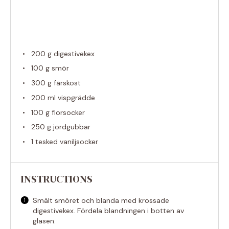
200 g
digestivekex
100 g
smör
300 g
färskost
200
ml vispgrädde
100 g
florsocker
250 g
jordgubbar
1
tesked vaniljsocker
INSTRUCTIONS
Smält smöret och blanda med krossade
digestivekex. Fördela blandningen i botten av
glasen.