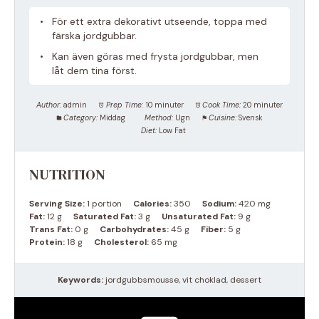
För ett extra dekorativt utseende, toppa med
färska jordgubbar.
Kan även göras med frysta jordgubbar, men
låt dem tina först.
Author:
admin
Prep Time:
10 minuter
Cook Time:
20 minuter
Category:
Middag
Method:
Ugn
Cuisine:
Svensk
Diet:
Low Fat
NUTRITION
Serving Size:
1 portion
Calories:
350
Sodium:
420 mg
Fat:
12 g
Saturated Fat:
3 g
Unsaturated Fat:
9 g
Trans Fat:
0 g
Carbohydrates:
45 g
Fiber:
5 g
Protein:
18 g
Cholesterol:
65 mg
Keywords:
jordgubbsmousse, vit choklad, dessert