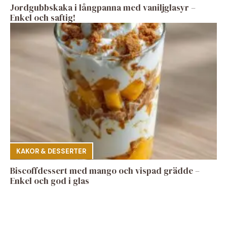
Jordgubbskaka i långpanna med vaniljglasyr –
Enkel och saftig!
KAKOR & DESSERTER
Biscoffdessert med mango och vispad grädde –
Enkel och god i glas