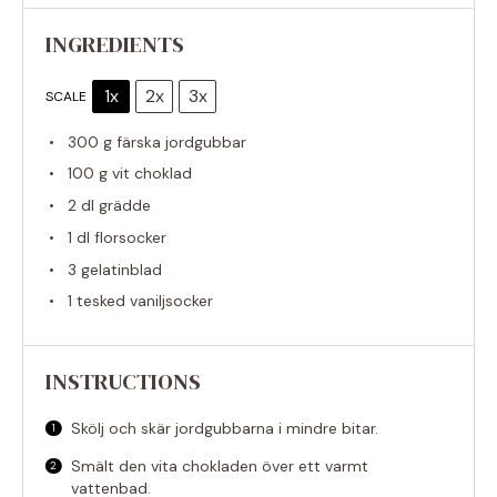
INGREDIENTS
1x
2x
3x
SCALE
300 g
färska jordgubbar
100 g
vit choklad
2
dl grädde
1
dl florsocker
3
gelatinblad
1
tesked vaniljsocker
INSTRUCTIONS
Skölj och skär jordgubbarna i mindre bitar.
Smält den vita chokladen över ett varmt
vattenbad.