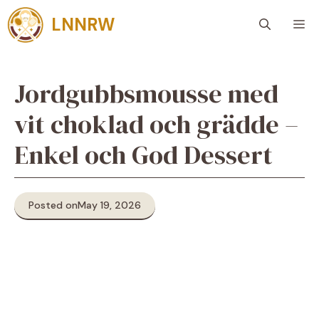
Skip
LNNRW
M
to
content
Jordgubbsmousse med
vit choklad och grädde –
Enkel och God Dessert
Posted on
May 19, 2026