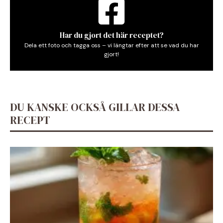
Har du gjort det här receptet?
Dela ett foto och tagga oss – vi längtar efter att se vad du har
gjort!
DU KANSKE OCKSÅ GILLAR DESSA
RECEPT