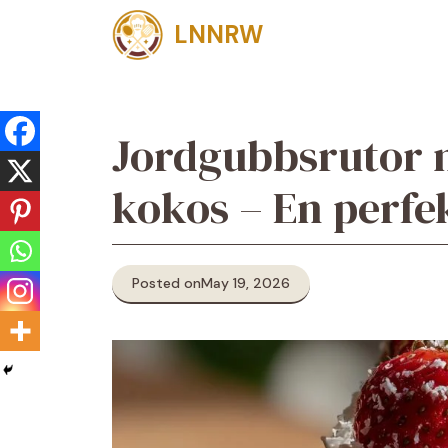
Skip
LNNRW
to
content
Jordgubbsrutor 
kokos – En perfek
Posted on
May 19, 2026