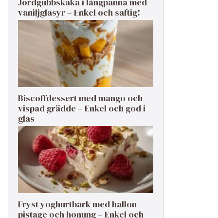
Jordgubbskaka i långpanna med
vaniljglasyr – Enkel och saftig!
Biscoffdessert med mango och
vispad grädde – Enkel och god i
glas
Fryst yoghurtbark med hallon
pistage och honung – Enkel och