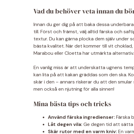
Vad du behöver veta innan du bö
Innan du ger dig på att baka dessa underbara 
till. Först och främst, välj alltid färska och s
textur. Du kan gärna plocka dem själv under so
bästa kvalitet. När det kommer till vit choklad,
Marabou eller Cloetta har utmärkta alternativ.
En vanlig miss är att underskatta ugnens temp
kan lita på att kakan gräddas som den ska. Ko
skär i den – annars riskerar du att den smular
men också en njutning för alla sinnen!
Mina bästa tips och tricks
Använd färska ingredienser:
Färska b
Låt degen vila:
Ge degen tid att sätta s
Skär rutor med en varm kniv:
En varm