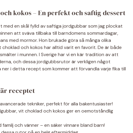
och kokos – En perfekt och saftig dessert
t med en skål fylld av saftiga jordgubbar som jag plockat
minnen att sväva tillbaka till barndomens sommardagar,
ammans med mormor. Hon brukade göra så många olika
choklad och kokos har alltid varit en favorit. De är både
älter i munnen. I Sverige har vi en kär tradition av att
erna, och dessa jordgubbsrutor är verkligen något
 ner i detta recept som kommer att förvandla varje fika till
här receptet
avancerade tekniker, perfekt för alla bakentusiaster!
gubbar, vit choklad och kokos ger en oemotståndlig
 familj och vänner – en säker vinnare bland barn!
a dessa rutor på en helg eftermiddag.