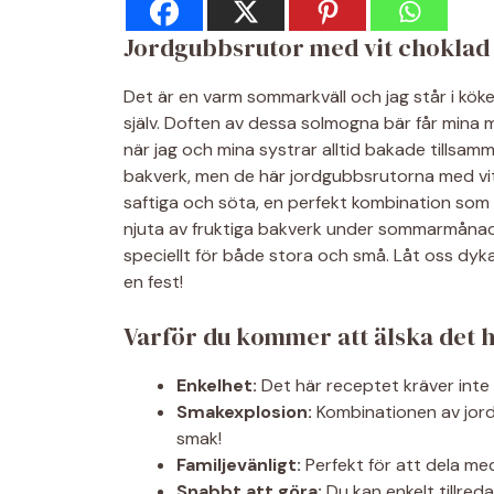
Jordgubbsrutor med vit choklad 
Det är en varm sommarkväll och jag står i köke
själv. Doften av dessa solmogna bär får mina 
när jag och mina systrar alltid bakade tills
bakverk, men de här jordgubbsrutorna med vit 
saftiga och söta, en perfekt kombination som sm
njuta av fruktiga bakverk under sommarmånad
speciellt för både stora och små. Låt oss dyka
en fest!
Varför du kommer att älska det 
Enkelhet:
Det här receptet kräver inte 
Smakexplosion:
Kombinationen av jord
smak!
Familjevänligt:
Perfekt för att dela med
Snabbt att göra:
Du kan enkelt tillred