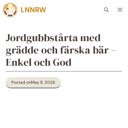
Skip
LNNRW
M
to
content
Jordgubbstårta med
grädde och färska bär –
Enkel och God
Posted on
May 8, 2026