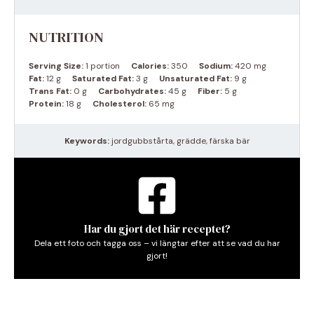
NUTRITION
Serving Size:
1 portion
Calories:
350
Sodium:
420 mg
Fat:
12 g
Saturated Fat:
3 g
Unsaturated Fat:
9 g
Trans Fat:
0 g
Carbohydrates:
45 g
Fiber:
5 g
Protein:
18 g
Cholesterol:
65 mg
Keywords:
jordgubbstårta, grädde, färska bär
Har du gjort det här receptet?
Dela ett foto och tagga oss – vi längtar efter att se vad du har
gjort!