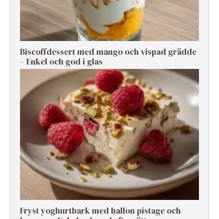
Biscoffdessert med mango och vispad grädde
– Enkel och god i glas
Fryst yoghurtbark med hallon pistage och