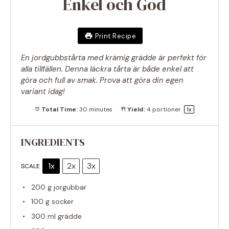
Enkel och God
Print Recipe
En jordgubbstårta med krämig grädde är perfekt för
alla tillfällen. Denna läckra tårta är både enkel att
göra och full av smak. Prova att göra din egen
variant idag!
Total Time:
30 minutes
Yield:
4
portioner
1
x
INGREDIENTS
1x
2x
3x
SCALE
200 g
jorgubbar
100 g
socker
300
ml grädde