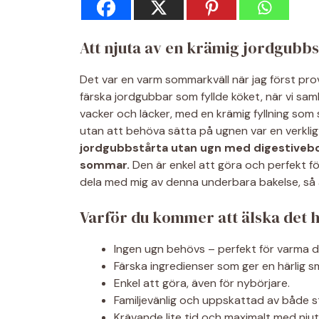
Att njuta av en krämig jordgubbs
Det var en varm sommarkväll när jag först pr
färska jordgubbar som fyllde köket, när vi sam
vacker och läcker, med en krämig fyllning som
utan att behöva sätta på ugnen var en verkli
jordgubbstårta utan ugn med digestivebotte
sommar.
Den är enkel att göra och perfekt fö
dela med mig av denna underbara bakelse, så 
Varför du kommer att älska det 
Ingen ugn behövs – perfekt för varma d
Färska ingredienser som ger en härlig s
Enkel att göra, även för nybörjare.
Familjevänlig och uppskattad av både 
Krävande lite tid och maximalt med njut