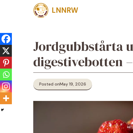
Skip
LNNRW
to
content
Jordgubbstårta 
digestivebotten 
Posted on
May 19, 2026