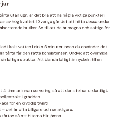
rjar
rta utan ugn, är det bra att ha några viktiga punkter i
ar av hög kvalitet. I Sverige går det att hitta dessa under
sorterade butiker. Se till att de är mogna och saftiga för
lad i kallt vatten i cirka 5 minuter innan du använder det.
din tårta får den rätta konsistensen. Undvik att övermixa
n luftiga struktur. Att blanda luftigt är nyckeln till en
st 4 timmar innan servering, så att den stelnar ordentligt.
aniljextrakt i grädden.
aka för en kryddig twist!
 – det är ofta billigare och smakligare.
tårtan så att bitarna blir jämna.