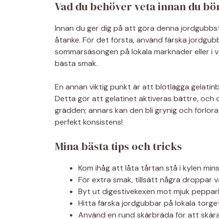
Vad du behöver veta innan du bö
Innan du ger dig på att göra denna jordgubbstå
åtanke. För det första, använd färska jordgubb
sommarsäsongen på lokala marknader eller i väl
bästa smak.
En annan viktig punkt är att blötlägga gelatinb
Detta gör att gelatinet aktiveras bättre, och 
grädden; annars kan den bli grynig och förlora si
perfekt konsistens!
Mina bästa tips och tricks
Kom ihåg att låta tårtan stå i kylen min
För extra smak, tillsätt några droppar v
Byt ut digestivekexen mot mjuk peppark
Hitta färska jordgubbar på lokala torget
Använd en rund skärbräda för att skära 