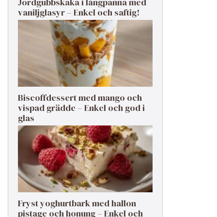
Jordgubbskaka i långpanna med
vaniljglasyr – Enkel och saftig!
Biscoffdessert med mango och
vispad grädde – Enkel och god i
glas
Fryst yoghurtbark med hallon
pistage och honung – Enkel och