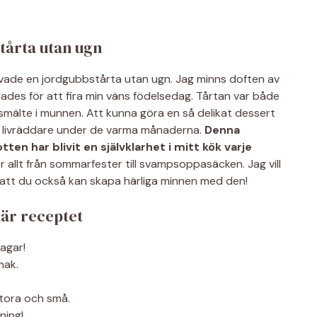
tårta utan ugn
ovade en jordgubbstårta utan ugn. Jag minns doften av
lades för att fira min väns födelsedag. Tårtan var både
 smälte i munnen. Att kunna göra en så delikat dessert
g livräddare under de varma månaderna.
Denna
n har blivit en självklarhet i mitt kök varje
r allt från sommarfester till svampsoppasäcken. Jag vill
att du också kan skapa härliga minnen med den!
här receptet
agar!
mak.
stora och små.
ning!