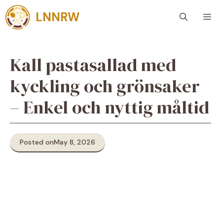
Skip
LNNRW
M
to
content
Kall pastasallad med
kyckling och grönsaker
– Enkel och nyttig måltid
Posted on
May 8, 2026