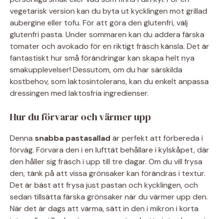
vegetarisk version kan du byta ut kycklingen mot grillad
aubergine eller tofu. För att göra den glutenfri, välj
glutenfri pasta. Under sommaren kan du addera färska
tomater och avokado för en riktigt fräsch känsla. Det är
fantastiskt hur små förändringar kan skapa helt nya
smakupplevelser! Dessutom, om du har särskilda
kostbehov, som laktosintolerans, kan du enkelt anpassa
dressingen med laktosfria ingredienser.
Hur du förvarar och värmer upp
Denna
snabba pastasallad
är perfekt att förbereda i
förväg. Förvara den i en lufttät behållare i kylskåpet, där
den håller sig fräsch i upp till tre dagar. Om du vill frysa
den, tänk på att vissa grönsaker kan förändras i textur.
Det är bäst att frysa just pastan och kycklingen, och
sedan tillsätta färska grönsaker när du värmer upp den.
När det är dags att värma, sätt in den i mikron i korta