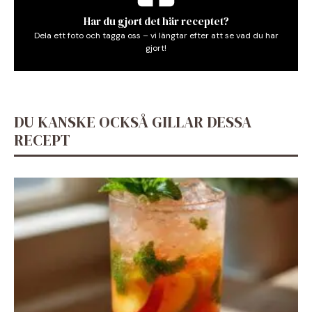
Har du gjort det här receptet?
Dela ett foto och tagga oss – vi längtar efter att se vad du har
gjort!
DU KANSKE OCKSÅ GILLAR DESSA
RECEPT