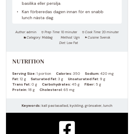
basilika eller persilja.
Kan förberedas dagen innan för en snabb
lunch nästa dag.
Author:
admin
Prep Time:
10 minuter
Cook Time:
20 minuter
Category:
Middag
Method:
Ugn
Cuisine:
Svensk
Diet:
Low Fat
NUTRITION
Serving Size:
1 portion
Calories:
350
Sodium:
420 mg
Fat:
12 g
Saturated Fat:
3 g
Unsaturated Fat:
9 g
Trans Fat:
0 g
Carbohydrates:
45 g
Fiber:
5 g
Protein:
18 g
Cholesterol:
65 mg
Keywords:
kall pastasallad, kyckling, grönsaker, lunch