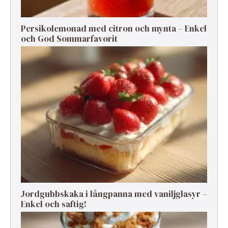
Persikolemonad med citron och mynta – Enkel
och God Sommarfavorit
Jordgubbskaka i långpanna med vaniljglasyr –
Enkel och saftig!