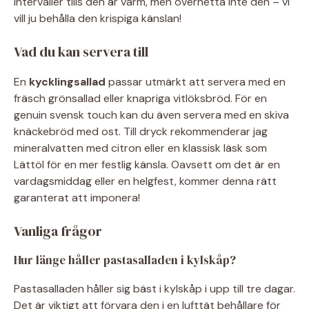
intervaller tills den är varm, men överhetta inte den – vi
vill ju behålla den krispiga känslan!
Vad du kan servera till
En
kycklingsallad
passar utmärkt att servera med en
fräsch grönsallad eller knapriga vitlöksbröd. För en
genuin svensk touch kan du även servera med en skiva
knäckebröd med ost. Till dryck rekommenderar jag
mineralvatten med citron eller en klassisk läsk som
Lättöl för en mer festlig känsla. Oavsett om det är en
vardagsmiddag eller en helgfest, kommer denna rätt
garanterat att imponera!
Vanliga frågor
Hur länge håller pastasalladen i kylskåp?
Pastasalladen håller sig bäst i kylskåp i upp till tre dagar.
Det är viktigt att förvara den i en lufttät behållare för