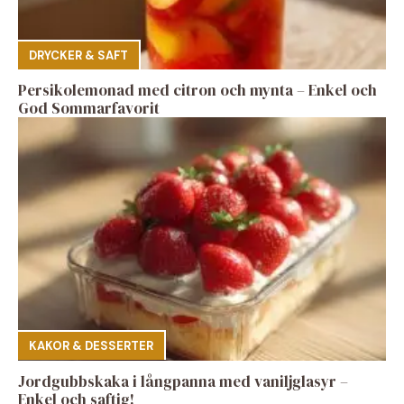
DRYCKER & SAFT
Persikolemonad med citron och mynta – Enkel och
God Sommarfavorit
KAKOR & DESSERTER
Jordgubbskaka i långpanna med vaniljglasyr –
Enkel och saftig!