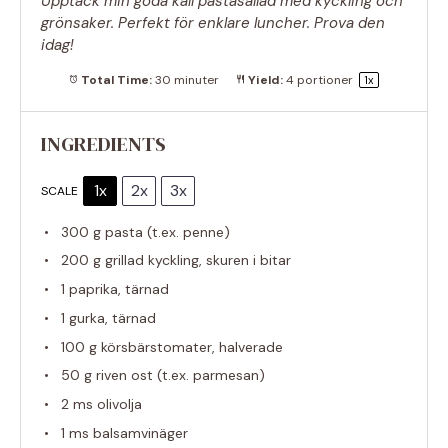
Upptäck min goda kall pastasallad med kyckling och
grönsaker. Perfekt för enklare luncher. Prova den
idag!
Total Time:
30 minuter
Yield:
4
portioner
1
x
INGREDIENTS
1x
2x
3x
SCALE
300 g
pasta (t.ex. penne)
200 g
grillad kyckling, skuren i bitar
1
paprika, tärnad
1
gurka, tärnad
100 g
körsbärstomater, halverade
50 g
riven ost (t.ex. parmesan)
2
ms olivolja
1
ms balsamvinäger