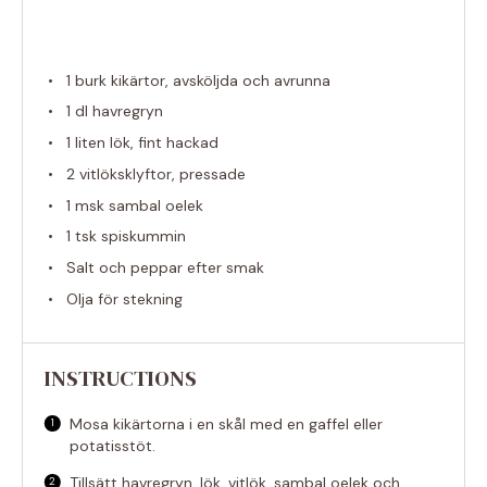
1
burk kikärtor, avsköljda och avrunna
1
dl havregryn
1
liten lök, fint hackad
2
vitlöksklyftor, pressade
1
msk sambal oelek
1
tsk spiskummin
Salt och peppar efter smak
Olja för stekning
INSTRUCTIONS
Mosa kikärtorna i en skål med en gaffel eller
potatisstöt.
Tillsätt havregryn, lök, vitlök, sambal oelek och