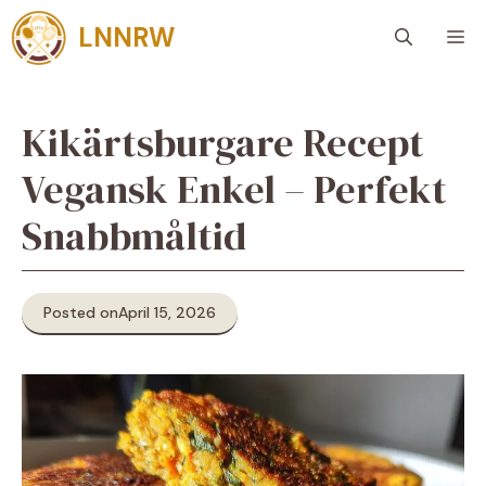
Skip
LNNRW
M
to
content
Kikärtsburgare Recept
Vegansk Enkel – Perfekt
Snabbmåltid
Posted on
April 15, 2026