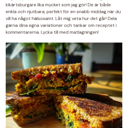
kikärtsburgare lika mycket som jag gör! De är både
enkla och njutbara, perfekt för en snabb middag när du
vill ha något hälsosamt. Låt mig veta hur det går! Dela
gärna dina egna variationer och tankar om receptet i
kommentarerna. Lycka till med matlagningen!