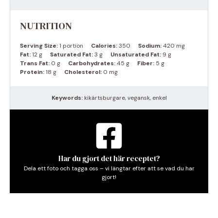
NUTRITION
Serving Size:
1 portion
Calories:
350
Sodium:
420 mg
Fat:
12 g
Saturated Fat:
3 g
Unsaturated Fat:
9 g
Trans Fat:
0 g
Carbohydrates:
45 g
Fiber:
5 g
Protein:
18 g
Cholesterol:
0 mg
Keywords:
kikärtsburgare, vegansk, enkel
Har du gjort det här receptet?
Dela ett foto och tagga oss – vi längtar efter att se vad du har
gjort!