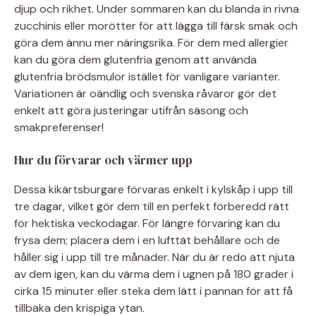
djup och rikhet. Under sommaren kan du blanda in rivna
zucchinis eller morötter för att lägga till färsk smak och
göra dem ännu mer näringsrika. För dem med allergier
kan du göra dem glutenfria genom att använda
glutenfria brödsmulor istället för vanligare varianter.
Variationen är oändlig och svenska råvaror gör det
enkelt att göra justeringar utifrån säsong och
smakpreferenser!
Hur du förvarar och värmer upp
Dessa kikärtsburgare förvaras enkelt i kylskåp i upp till
tre dagar, vilket gör dem till en perfekt förberedd rätt
för hektiska veckodagar. För längre förvaring kan du
frysa dem; placera dem i en lufttät behållare och de
håller sig i upp till tre månader. När du är redo att njuta
av dem igen, kan du värma dem i ugnen på 180 grader i
cirka 15 minuter eller steka dem lätt i pannan för att få
tillbaka den krispiga ytan.