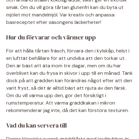
smak. Om du vill göra tårtan glutenfri kan du byta ut
mjölet mot mandelmjöl. Var kreativ och anpassa
basreceptet efter säsongens läckerheter!
Hur du förvarar och värmer upp
För att hålla tårtan fräsch, förvara den i kylskåp, helst i
en lufttät behållare för att undvika att den torkar ut.
Den är bäst att äta inom tre dagar, men om du har
överblivet kan du frysa in skivor i upp till en månad. Tänk
dock på att grädden kan förändras något efter att den
varit fryst, så det är alltid bäst att njuta av den färsk.
Om du vill värma upp den, gör det försiktigt i
rumstemperatur. Att värma gräddkakan i mikron
rekommenderar jag inte, då det kan förstöra texturen.
Vad du kan servera till
Denna klassiska svensk gräddtårta med jordgubbar är