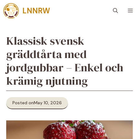
Skip
LNNRW
M
to
content
Klassisk svensk
gräddtårta med
jordgubbar – Enkel och
krämig njutning
Posted on
May 10, 2026