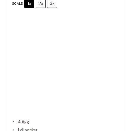
1x
2x
3x
SCALE
4
ägg
1
dl socker