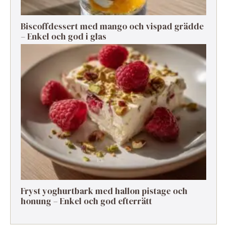
Biscoffdessert med mango och vispad grädde
– Enkel och god i glas
Fryst yoghurtbark med hallon pistage och
honung – Enkel och god efterrätt