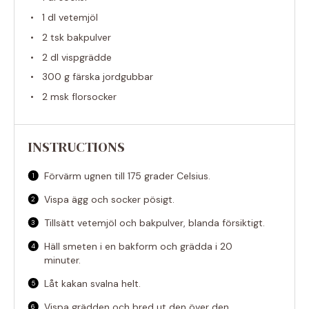
1
dl vetemjöl
2
tsk bakpulver
2
dl vispgrädde
300 g
färska jordgubbar
2
msk florsocker
INSTRUCTIONS
Förvärm ugnen till 175 grader Celsius.
Vispa ägg och socker pösigt.
Tillsätt vetemjöl och bakpulver, blanda försiktigt.
Häll smeten i en bakform och grädda i 20
minuter.
Låt kakan svalna helt.
Vispa grädden och bred ut den över den