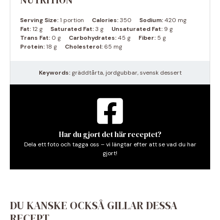
Serving Size:
1 portion
Calories:
350
Sodium:
420 mg
Fat:
12 g
Saturated Fat:
3 g
Unsaturated Fat:
9 g
Trans Fat:
0 g
Carbohydrates:
45 g
Fiber:
5 g
Protein:
18 g
Cholesterol:
65 mg
Keywords:
gräddtårta, jordgubbar, svensk dessert
Har du gjort det här receptet?
Dela ett foto och tagga oss – vi längtar efter att se vad du har
gjort!
DU KANSKE OCKSÅ GILLAR DESSA
RECEPT