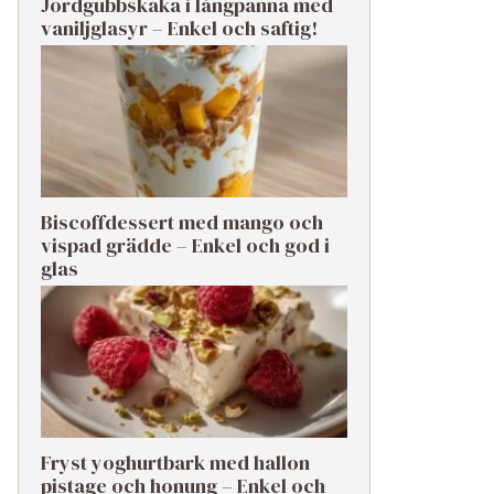
Jordgubbskaka i långpanna med
vaniljglasyr – Enkel och saftig!
Biscoffdessert med mango och
vispad grädde – Enkel och god i
glas
Fryst yoghurtbark med hallon
pistage och honung – Enkel och