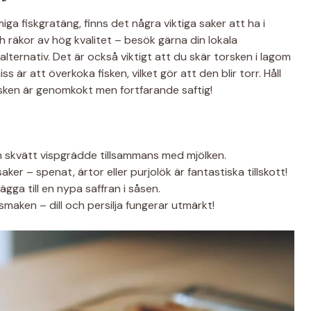
ga fiskgratäng, finns det några viktiga saker att ha i
och räkor av hög kvalitet – besök gärna din lokala
 alternativ. Det är också viktigt att du skär torsken i lagom
ss är att överkoka fisken, vilket gör att den blir torr. Håll
isken är genomkokt men fortfarande saftig!
 en skvätt vispgrädde tillsammans med mjölken.
aker – spenat, ärtor eller purjolök är fantastiska tillskott!
gga till en nypa saffran i såsen.
smaken – dill och persilja fungerar utmärkt!