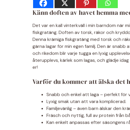
Känn doften av havet hemma med
Det var en kall vinterkväll i min barndom när
fiskgratäng. Doften av torsk, räkor och kryddor
Denna krämiga fiskgratäng med torsk och räkor 
gärna lagar för min egen familj. Den är snabb a
och rikedom blir varje tugga en lyxig upplevel
återupplevs, kärlek som lagas, och glädje ida
er!
Varför du kommer att älska det 
Snabb och enkel att laga – perfekt för
Lyxig smak utan att vara komplicerad.
Familjevänlig – även barn älskar den kr
Fräsch och nyttig, full av protein från 
Kan enkelt anpassas efter säsongens rå