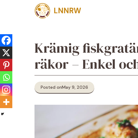
Skip
LNNRW
to
content
Krämig fiskgratä
räkor – Enkel oc
Posted on
May 9, 2026