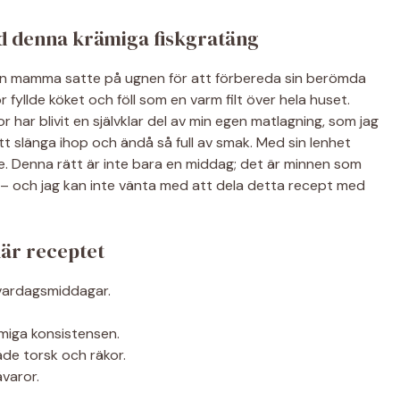
 denna krämiga fiskgratäng
 min mamma satte på ugnen för att förbereda sin berömda
 fyllde köket och föll som en varm filt över hela huset.
har blivit en självklar del av min egen matlagning, som jag
tt slänga ihop och ändå så full av smak. Med sin lenhet
se. Denna rätt är inte bara en middag; det är minnen som
g – och jag kan inte vänta med att dela detta recept med
här receptet
 vardagsmiddagar.
ämiga konsistensen.
både torsk och räkor.
varor.