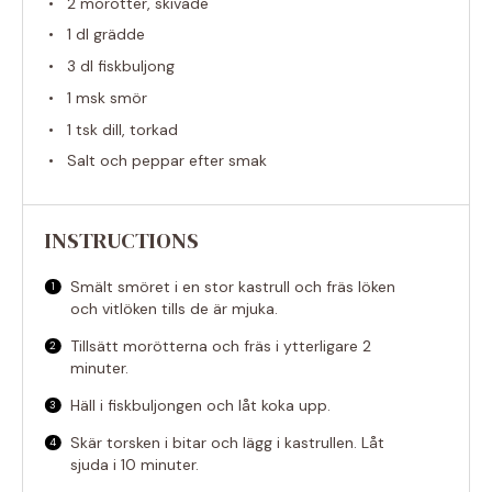
2
morötter, skivade
1
dl grädde
3
dl fiskbuljong
1
msk smör
1
tsk dill, torkad
Salt och peppar efter smak
INSTRUCTIONS
Smält smöret i en stor kastrull och fräs löken
och vitlöken tills de är mjuka.
Tillsätt morötterna och fräs i ytterligare 2
minuter.
Häll i fiskbuljongen och låt koka upp.
Skär torsken i bitar och lägg i kastrullen. Låt
sjuda i 10 minuter.