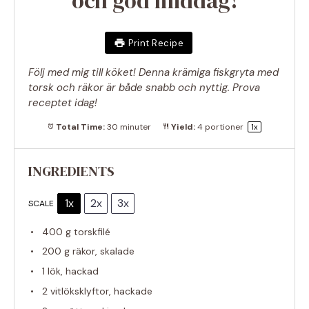
och god middag!
Print Recipe
Följ med mig till köket! Denna krämiga fiskgryta med
torsk och räkor är både snabb och nyttig. Prova
receptet idag!
Total Time:
30 minuter
Yield:
4
portioner
1
x
INGREDIENTS
1x
2x
3x
SCALE
400 g
torskfilé
200 g
räkor, skalade
1
lök, hackad
2
vitlöksklyftor, hackade