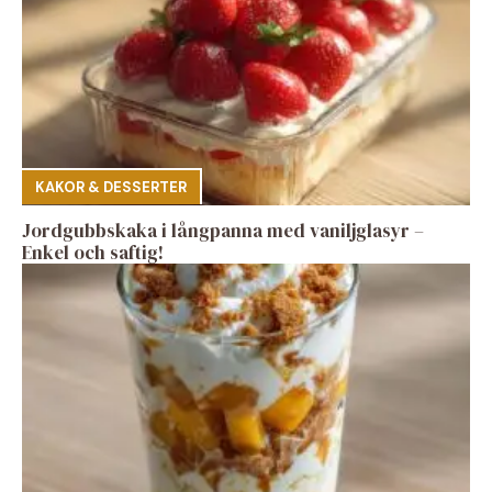
KAKOR & DESSERTER
Jordgubbskaka i långpanna med vaniljglasyr –
Enkel och saftig!