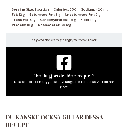
Serving Size:
1 portion
Calories:
350
Sodium:
420 mg
Fat:
12 g
Saturated Fat:
3 g
Unsaturated Fat:
9 g
Trans Fat:
0 g
Carbohydrates:
45 g
Fiber:
5 g
Protein:
18 g
Cholesterol:
65 mg
Keywords:
krämig fiskgryta, torsk, räkor
Har du gjort det här receptet?
Dela ett foto och tagga oss – vi längtar efter att se vad du har
gjort!
DU KANSKE OCKSÅ GILLAR DESSA
RECEPT