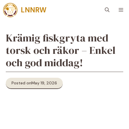
Skip
LNNRW
M
to
content
Krämig fiskgryta med
torsk och räkor – Enkel
och god middag!
Posted on
May 19, 2026