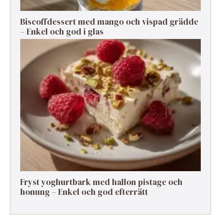
Biscoffdessert med mango och vispad grädde
– Enkel och god i glas
Fryst yoghurtbark med hallon pistage och
honung – Enkel och god efterrätt