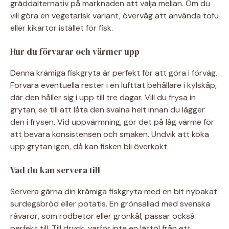
gräddalternativ på marknaden att välja mellan. Om du
vill göra en vegetarisk variant, överväg att använda tofu
eller kikärtor istället för fisk.
Hur du förvarar och värmer upp
Denna krämiga fiskgryta är perfekt för att göra i förväg.
Förvara eventuella rester i en lufttät behållare i kylskåp,
där den håller sig i upp till tre dagar. Vill du frysa in
grytan, se till att låta den svalna helt innan du lägger
den i frysen. Vid uppvärmning, gör det på låg värme för
att bevara konsistensen och smaken. Undvik att koka
upp grytan igen, då kan fisken bli överkokt.
Vad du kan servera till
Servera gärna din krämiga fiskgryta med en bit nybakat
surdegsbröd eller potatis. En grönsallad med svenska
råvaror, som rödbetor eller grönkål, passar också
perfekt till. Till dryck, varför inte en lättöl från ett