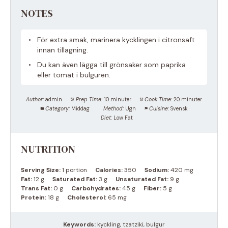
NOTES
För extra smak, marinera kycklingen i citronsaft
innan tillagning.
Du kan även lägga till grönsaker som paprika
eller tomat i bulguren.
Author:
admin
Prep Time:
10 minuter
Cook Time:
20 minuter
Category:
Middag
Method:
Ugn
Cuisine:
Svensk
Diet:
Low Fat
NUTRITION
Serving Size:
1 portion
Calories:
350
Sodium:
420 mg
Fat:
12 g
Saturated Fat:
3 g
Unsaturated Fat:
9 g
Trans Fat:
0 g
Carbohydrates:
45 g
Fiber:
5 g
Protein:
18 g
Cholesterol:
65 mg
Keywords:
kyckling, tzatziki, bulgur