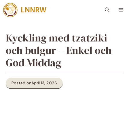
Skip
LNNRW
M
to
content
Kyckling med tzatziki
och bulgur – Enkel och
God Middag
Posted on
April 13, 2026