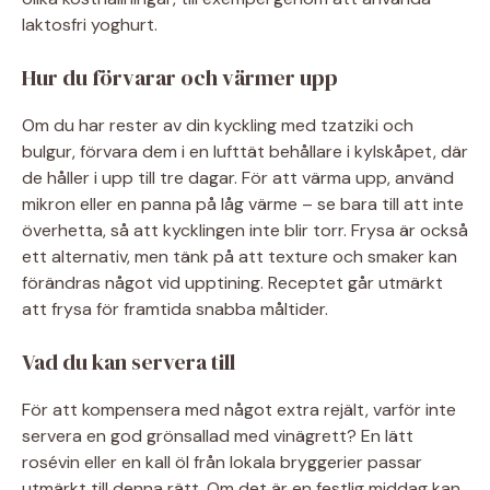
laktosfri yoghurt.
Hur du förvarar och värmer upp
Om du har rester av din kyckling med tzatziki och
bulgur, förvara dem i en lufttät behållare i kylskåpet, där
de håller i upp till tre dagar. För att värma upp, använd
mikron eller en panna på låg värme – se bara till att inte
överhetta, så att kycklingen inte blir torr. Frysa är också
ett alternativ, men tänk på att texture och smaker kan
förändras något vid upptining. Receptet går utmärkt
att frysa för framtida snabba måltider.
Vad du kan servera till
För att kompensera med något extra rejält, varför inte
servera en god grönsallad med vinägrett? En lätt
rosévin eller en kall öl från lokala bryggerier passar
utmärkt till denna rätt. Om det är en festlig middag kan