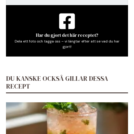
Har du gjort det här receptet?
Dela ett foto och tagga oss – vi längtar efter att se vad du har
gjort!
DU KANSKE OCKSÅ GILLAR DESSA
RECEPT