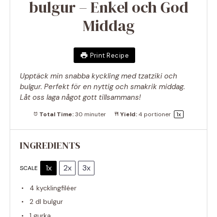
bulgur – Enkel och God
Middag
Print Recipe
Upptäck min snabba kyckling med tzatziki och
bulgur. Perfekt för en nyttig och smakrik middag.
Låt oss laga något gott tillsammans!
Total Time:
30 minuter
Yield:
4
portioner
1
x
INGREDIENTS
1x
2x
3x
SCALE
4
kycklingfiléer
2
dl bulgur
1
gurka