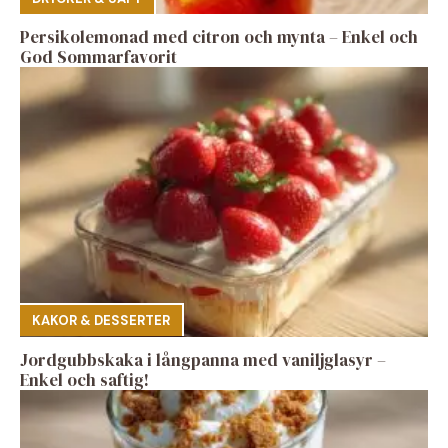
Persikolemonad med citron och mynta – Enkel och
God Sommarfavorit
KAKOR & DESSERTER
Jordgubbskaka i långpanna med vaniljglasyr –
Enkel och saftig!