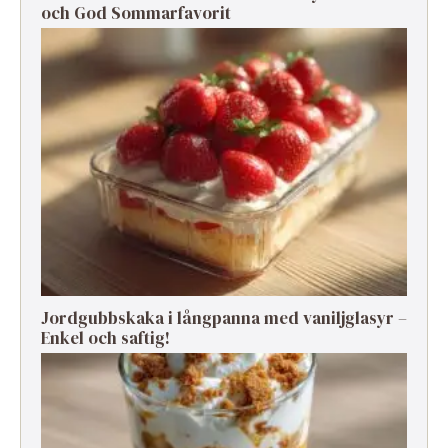
och God Sommarfavorit
Jordgubbskaka i långpanna med vaniljglasyr –
Enkel och saftig!