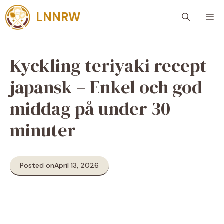
Skip
LNNRW
M
to
content
Kyckling teriyaki recept
japansk – Enkel och god
middag på under 30
minuter
Posted on
April 13, 2026