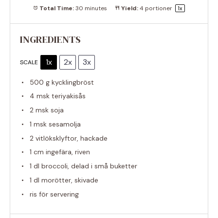
Total Time:
30 minutes
Yield:
4
portioner
1
x
INGREDIENTS
1x
2x
3x
SCALE
500 g
kycklingbröst
4
msk teriyakisås
2
msk soja
1
msk sesamolja
2
vitlöksklyftor, hackade
1
cm ingefära, riven
1
dl broccoli, delad i små buketter
1
dl morötter, skivade
ris för servering