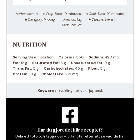
Author:
admin
Prep Time:
10 minutes
Cook Time:
20 minutes
Category:
Middag
Method:
Ugn
Cuisine:
Svensk
Diet:
Low Fat
NUTRITION
Serving Size:
1 portion
Calories:
350
Sodium:
420 mg
Fat:
12 g
Saturated Fat:
3 g
Unsaturated Fat:
9 g
Trans Fat:
0 g
Carbohydrates:
45 g
Fiber:
5 g
Protein:
18 g
Cholesterol:
65 mg
Keywords:
kyckling, teriyaki, japansk
Har du gjort det här receptet?
Dela ett foto och tagga oss – vi längtar efter att se vad du har