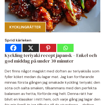
KYCKLINGRÄTTER
Sprid kärleken
Kyckling teriyaki recept japansk – Enkel och
god middag på under 30 minuter
Det finns något magiskt med doften av teriyakisås som
fyller köket medan du lagar mat. Jag kan fortfarande
minnas första gången jag smakade kyckling teriyaki; den
söta och salta smaken, tillsammans med den perfekta
balansen av hetta, förförde mig helt. Denna rätt har
blivit en klassiker i mitt hem, och varje gång jag lagar den
för min familj är jag tillbaka till de stunderna – doften