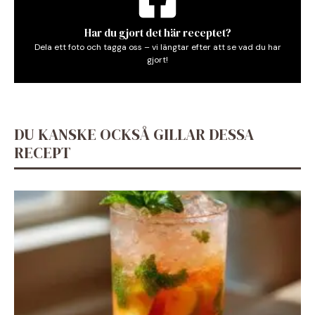
Har du gjort det här receptet?
Dela ett foto och tagga oss – vi längtar efter att se vad du har
gjort!
DU KANSKE OCKSÅ GILLAR DESSA
RECEPT