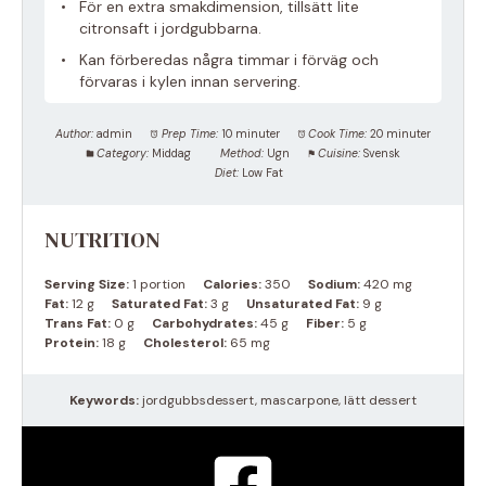
För en extra smakdimension, tillsätt lite
citronsaft i jordgubbarna.
Kan förberedas några timmar i förväg och
förvaras i kylen innan servering.
Author:
admin
Prep Time:
10 minuter
Cook Time:
20 minuter
Category:
Middag
Method:
Ugn
Cuisine:
Svensk
Diet:
Low Fat
NUTRITION
Serving Size:
1 portion
Calories:
350
Sodium:
420 mg
Fat:
12 g
Saturated Fat:
3 g
Unsaturated Fat:
9 g
Trans Fat:
0 g
Carbohydrates:
45 g
Fiber:
5 g
Protein:
18 g
Cholesterol:
65 mg
Keywords:
jordgubbsdessert, mascarpone, lätt dessert