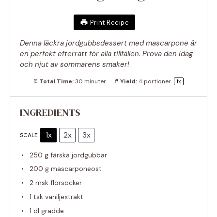
Print Recipe
Denna läckra jordgubbsdessert med mascarpone är
en perfekt efterrätt för alla tillfällen. Prova den idag
och njut av sommarens smaker!
Total Time:
30 minuter
Yield:
4
portioner
1
x
INGREDIENTS
1x
2x
3x
SCALE
250 g
färska jordgubbar
200 g
mascarponeost
2
msk florsocker
1
tsk vaniljextrakt
1
dl grädde