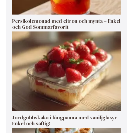
Persikolemonad med citron och mynta – Enkel
och God Sommarfavorit
Jordgubbskaka i långpanna med vaniljglasyr –
Enkel och saftig!