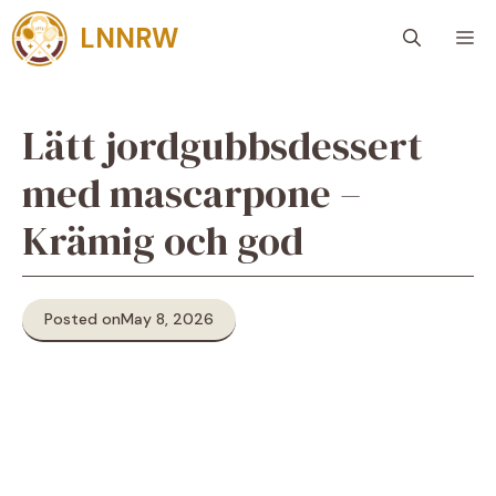
Skip
LNNRW
M
to
content
Lätt jordgubbsdessert
med mascarpone –
Krämig och god
Posted on
May 8, 2026