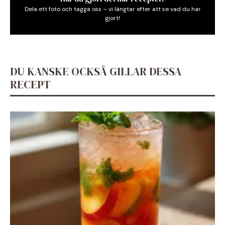
Dela ett foto och tagga oss – vi längtar efter att se vad du har
gjort!
DU KANSKE OCKSÅ GILLAR DESSA
RECEPT