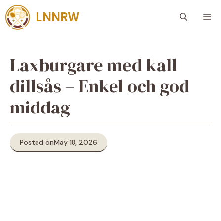
Skip
LNNRW
M
to
content
Laxburgare med kall
dillsås – Enkel och god
middag
Posted on
May 18, 2026