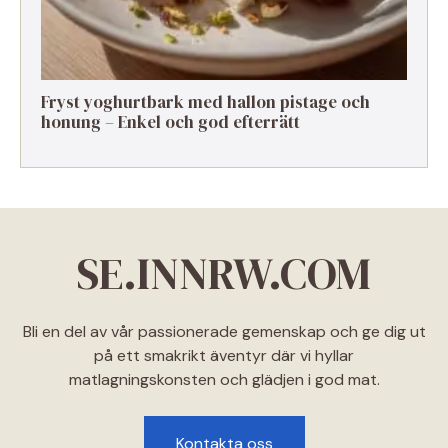
Fryst yoghurtbark med hallon pistage och
honung – Enkel och god efterrätt
SE.INNRW.COM
Bli en del av vår passionerade gemenskap och ge dig ut
på ett smakrikt äventyr där vi hyllar
matlagningskonsten och glädjen i god mat.
Kontakta oss