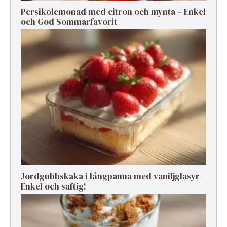
Persikolemonad med citron och mynta – Enkel
och God Sommarfavorit
Jordgubbskaka i långpanna med vaniljglasyr –
Enkel och saftig!