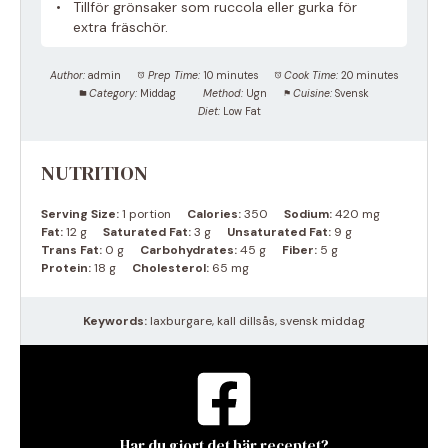
Tillför grönsaker som ruccola eller gurka för
extra fräschör.
Author:
admin
Prep Time:
10 minutes
Cook Time:
20 minutes
Category:
Middag
Method:
Ugn
Cuisine:
Svensk
Diet:
Low Fat
NUTRITION
Serving Size:
1 portion
Calories:
350
Sodium:
420 mg
Fat:
12 g
Saturated Fat:
3 g
Unsaturated Fat:
9 g
Trans Fat:
0 g
Carbohydrates:
45 g
Fiber:
5 g
Protein:
18 g
Cholesterol:
65 mg
Keywords:
laxburgare, kall dillsås, svensk middag
Har du gjort det här receptet?