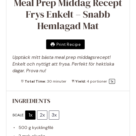
Meal Prep Middag Recept
Frys Enkelt – Snabb
Hemlagad Mat
Print Recipe
Upptäck mitt bästa meal prep middagsrecept!
Enkelt och nyttigt att frysa. Perfekt för hektiska
dagar. Prova nu!
Total Time:
30 minuter
Yield:
4
portioner
1
x
INGREDIENTS
1x
2x
3x
SCALE
500 g
kycklingfilé