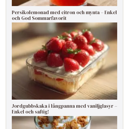
Persikolemonad med citron och mynta – Enkel
och God Sommarfavorit
Jordgubbskaka i långpanna med vaniljglasyr –
Enkel och saftig!