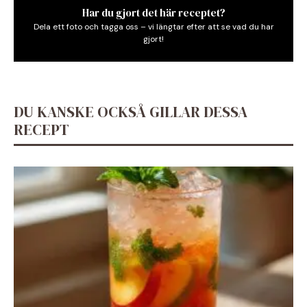
Har du gjort det här receptet?
Dela ett foto och tagga oss – vi längtar efter att se vad du har
gjort!
DU KANSKE OCKSÅ GILLAR DESSA
RECEPT