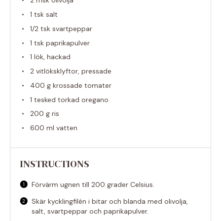
2
msk olivolja
1
tsk salt
1/2
tsk svartpeppar
1
tsk paprikapulver
1
lök, hackad
2
vitlöksklyftor, pressade
400 g
krossade tomater
1
tesked torkad oregano
200 g
ris
600
ml vatten
INSTRUCTIONS
Förvärm ugnen till 200 grader Celsius.
Skär kycklingfilén i bitar och blanda med olivolja,
salt, svartpeppar och paprikapulver.