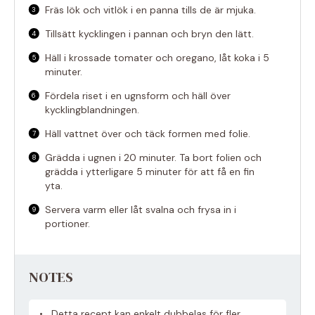
Fräs lök och vitlök i en panna tills de är mjuka.
Tillsätt kycklingen i pannan och bryn den lätt.
Häll i krossade tomater och oregano, låt koka i 5
minuter.
Fördela riset i en ugnsform och häll över
kycklingblandningen.
Häll vattnet över och täck formen med folie.
Grädda i ugnen i 20 minuter. Ta bort folien och
grädda i ytterligare 5 minuter för att få en fin
yta.
Servera varm eller låt svalna och frysa in i
portioner.
NOTES
Detta recept kan enkelt dubbelas för fler