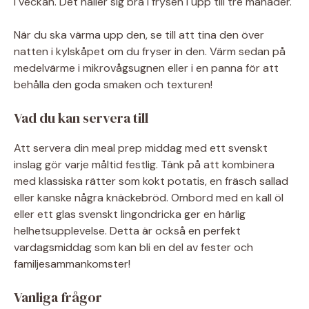
i veckan. Det håller sig bra i frysen i upp till tre månader.
När du ska värma upp den, se till att tina den över
natten i kylskåpet om du fryser in den. Värm sedan på
medelvärme i mikrovågsugnen eller i en panna för att
behålla den goda smaken och texturen!
Vad du kan servera till
Att servera din meal prep middag med ett svenskt
inslag gör varje måltid festlig. Tänk på att kombinera
med klassiska rätter som kokt potatis, en fräsch sallad
eller kanske några knäckebröd. Ombord med en kall öl
eller ett glas svenskt lingondricka ger en härlig
helhetsupplevelse. Detta är också en perfekt
vardagsmiddag som kan bli en del av fester och
familjesammankomster!
Vanliga frågor