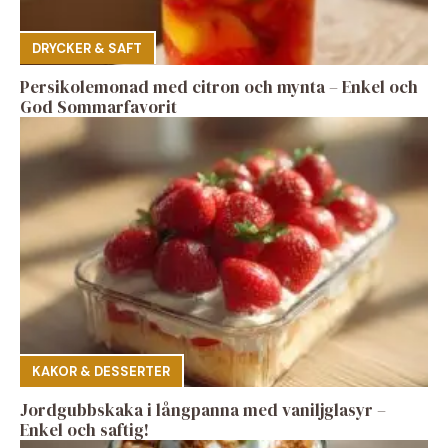
DRYCKER & SAFT
Persikolemonad med citron och mynta – Enkel och
God Sommarfavorit
KAKOR & DESSERTER
Jordgubbskaka i långpanna med vaniljglasyr –
Enkel och saftig!