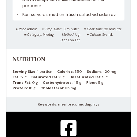
portioner.
Kan serveras med en fräsch sallad vid sidan av.
Author:
admin
Prep Time:
10 minuter
Cook Time:
20 minuter
Category:
Middag
Method:
Ugn
Cuisine:
Svensk
Diet:
Low Fat
NUTRITION
Serving Size:
1 portion
Calories:
350
Sodium:
420 mg
Fat:
12 g
Saturated Fat:
3 g
Unsaturated Fat:
9 g
Trans Fat:
0 g
Carbohydrates:
45 g
Fiber:
5 g
Protein:
18 g
Cholesterol:
65 mg
Keywords:
meal prep, middag, frys