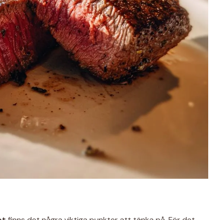
pt
finns det några viktiga punkter att tänka på. För det