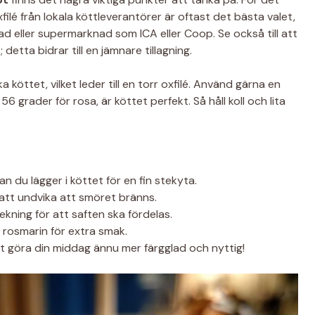
Oxfilé från lokala köttleverantörer är oftast det bästa valet,
 eller supermarknad som ICA eller Coop. Se också till att
etta bidrar till en jämnare tillagning.
öttet, vilket leder till en torr oxfilé. Använd gärna en
grader för rosa, är köttet perfekt. Så håll koll och lita
an du lägger i köttet för en fin stekyta.
att undvika att smöret bränns.
tekning för att saften ska fördelas.
r rosmarin för extra smak.
 göra din middag ännu mer färgglad och nyttig!