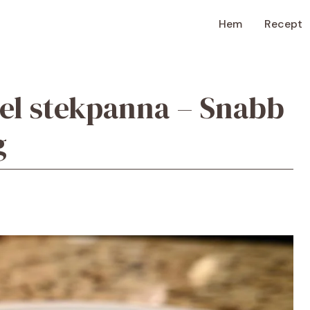
Hem
Recept
kel stekpanna – Snabb
g