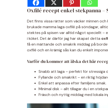
Oxfilé recept enkel stekpanna –
Det finns vissa rätter som väcker minnen och kä
brukade mamma laga oxfilé på söndagar, alltid
stektes på spisen var alltid något speciellt – e
i köket. Det är därför jag har skapat detta
oxf
få en mättande och smakrik middag på bordet –
oxfilé och en krämig sås kan du enkelt imponer
Varför du kommer att älska det här recep
Snabb att laga – perfekt för stressiga 
Fyllande och smakrikt – en riktig höjda
Enkel att anpassa efter familjens smak.
Minimal disk – allt tillagar du i en stekp
Fräsch och nyttig middag med lokala in