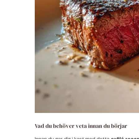
Vad du behöver veta innan du börjar
Innan du ger dig i kast med detta
oxfilé rece