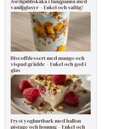
Jordgubbskaka i långpanna med
vaniljglasyr – Enkel och saftig!
Biscoffdessert med mango och
vispad grädde – Enkel och god i
glas
Fryst yoghurtbark med hallon
pistage och honung – Enkel och