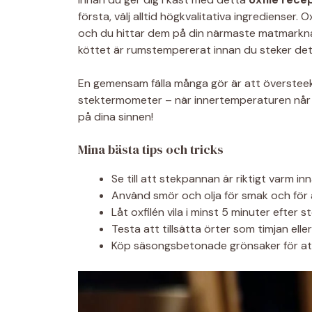
första, välj alltid högkvalitativa ingredienser. 
och du hittar dem på din närmaste matmarknad
köttet är rumstempererat innan du steker det; d
En gemensam fälla många gör är att översteeka k
stektermometer – när innertemperaturen når 56 
på dina sinnen!
Mina bästa tips och tricks
Se till att stekpannan är riktigt varm inn
Använd smör och olja för smak och för 
Låt oxfilén vila i minst 5 minuter efter s
Testa att tillsätta örter som timjan elle
Köp säsongsbetonade grönsaker för att