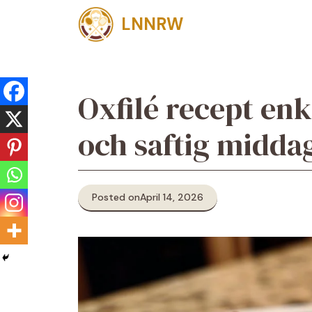
Skip
LNNRW
to
content
Oxfilé recept en
och saftig midda
Posted on
April 14, 2026