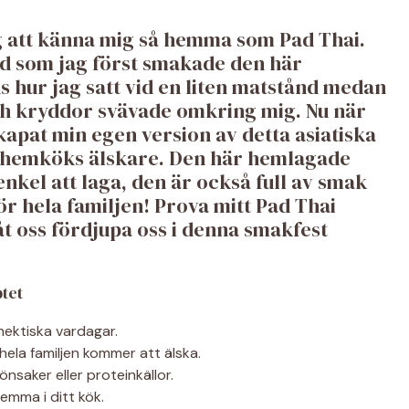
ig att känna mig så hemma som Pad Thai.
and som jag först smakade den här
 hur jag satt vid en liten matstånd medan
ch kryddor svävade omkring mig. Nu när
skapat min egen version av detta asiatiska
a hemköks älskare. Den här hemlagade
nkel att laga, den är också full av smak
r hela familjen! Prova mitt Pad Thai
åt oss fördjupa oss i denna smakfest
tet
hektiska vardagar.
ela familjen kommer att älska.
nsaker eller proteinkällor.
emma i ditt kök.