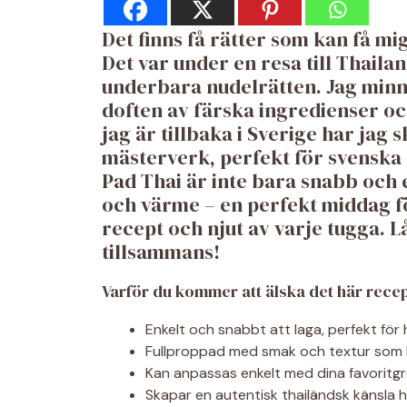
Det finns få rätter som kan få m
Det var under en resa till Thail
underbara nudelrätten. Jag minns
doften av färska ingredienser o
jag är tillbaka i Sverige har jag 
mästerverk, perfekt för svensk
Pad Thai är inte bara snabb och e
och värme – en perfekt middag fö
recept och njut av varje tugga. L
tillsammans!
Varför du kommer att älska det här recep
Enkelt och snabbt att laga, perfekt för 
Fullproppad med smak och textur som h
Kan anpassas enkelt med dina favoritgrö
Skapar en autentisk thailändsk känsla h