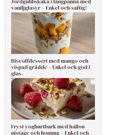
Jordgubbskaka i långpanna med
vaniljglasyr – Enkel och saftig!
Biscoffdessert med mango och
vispad grädde – Enkel och god i
glas
Fryst yoghurtbark med hallon
pistage och honung – Enkel och