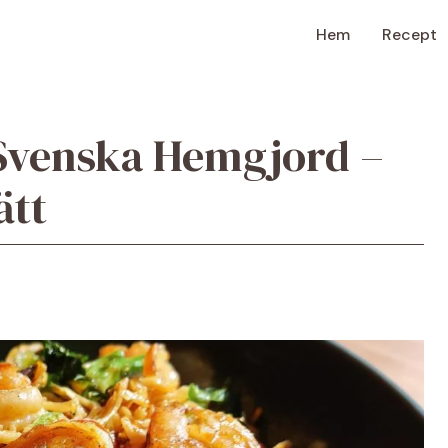
Hem
Recept
 Svenska Hemgjord –
ätt