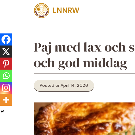
Skip
LNNRW
to
content
Paj med lax och 
och god middag
Posted on
April 14, 2026