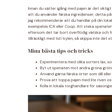
Innan du sätter igång med pajen är det viktigt a
att du använder färska ingredienser; detta påv
jag rekommenderar att du handlar på din lokal
exempelvis ICA eller Coop. Att steka spenaten i
eftersom det tar bort överflödig vätska och fö
tillräckligt med tid i kylen, så skippa inte det 
Mina bästa tips och tricks
Experimentera med olika sorters lax, som
Byt ut spenaten mot andra gröna gröns
Använd gärna färska örter som dill eller
Prova att toppa pajen med lite riven os
Kolla in lokala torghandlare för säsonge