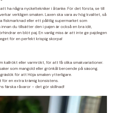
tt ha några nyckeltekniker i åtanke. För det första, se till
erkar verkligen smaken. Laxen ska vara av hög kvalitet, så
a fiskmarknad eller ett pålitlig supermarket som
nnan du tillsätter den i pajen är också en bra idé,
rhindrar en blöt paj. En vanlig miss är att inte ge pajdegen
steget för en perfekt krispig skorpa!
 kallrökt eller varmrökt, för att få olika smakvariationer.
aker som mangold eller grönkål beroende på säsong.
 gräslök för att Höja smaken ytterligare.
t för en extra krämig konsistens.
ns färska råvaror – det gör skillnad!