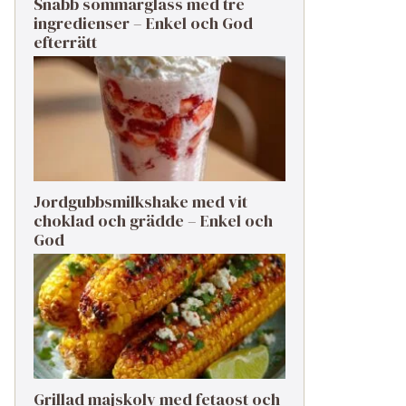
Snabb sommarglass med tre
ingredienser – Enkel och God
efterrätt
Jordgubbsmilkshake med vit
choklad och grädde – Enkel och
God
Grillad majskolv med fetaost och