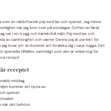
a som en väldoftande paj med lax och spenat. Jag minns
emlighet när jag kom över på söndagar. Doften av färsk
ag var i en trygg och kärleksfull miljö. Paj med lax och
sla av samhörighet och värme. Denna paj är perfekt för
ag lovar att du kommer att förälska dig i varje tugga. Det
 speciella tillfällen, samtidigt som den är enkel nog för
kra recept!
här receptet
 snabb middag.
iljen kommer att njuta av.
 och spenat.
önsaker.
p när det behövs.