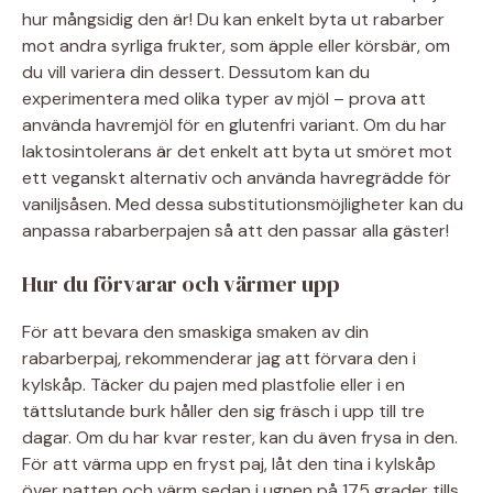
hur mångsidig den är! Du kan enkelt byta ut rabarber
mot andra syrliga frukter, som äpple eller körsbär, om
du vill variera din dessert. Dessutom kan du
experimentera med olika typer av mjöl – prova att
använda havremjöl för en glutenfri variant. Om du har
laktosintolerans är det enkelt att byta ut smöret mot
ett veganskt alternativ och använda havregrädde för
vaniljsåsen. Med dessa substitutionsmöjligheter kan du
anpassa rabarberpajen så att den passar alla gäster!
Hur du förvarar och värmer upp
För att bevara den smaskiga smaken av din
rabarberpaj, rekommenderar jag att förvara den i
kylskåp. Täcker du pajen med plastfolie eller i en
tättslutande burk håller den sig fräsch i upp till tre
dagar. Om du har kvar rester, kan du även frysa in den.
För att värma upp en fryst paj, låt den tina i kylskåp
över natten och värm sedan i ugnen på 175 grader tills