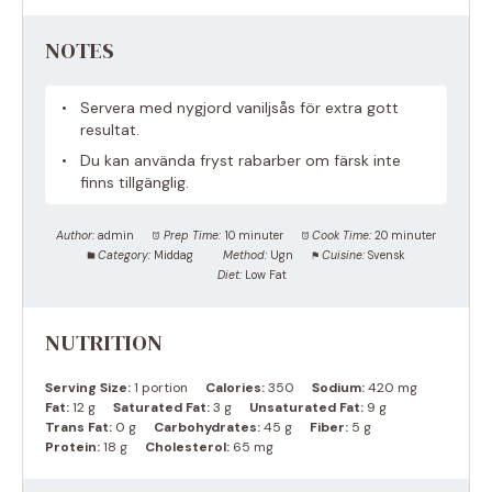
NOTES
Servera med nygjord vaniljsås för extra gott
resultat.
Du kan använda fryst rabarber om färsk inte
finns tillgänglig.
Author:
admin
Prep Time:
10 minuter
Cook Time:
20 minuter
Category:
Middag
Method:
Ugn
Cuisine:
Svensk
Diet:
Low Fat
NUTRITION
Serving Size:
1 portion
Calories:
350
Sodium:
420 mg
Fat:
12 g
Saturated Fat:
3 g
Unsaturated Fat:
9 g
Trans Fat:
0 g
Carbohydrates:
45 g
Fiber:
5 g
Protein:
18 g
Cholesterol:
65 mg