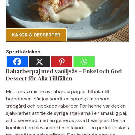
KAKOR & DESSERTER
Sprid kärleken
Rabarberpaj med vaniljsås – Enkel och God
Dessert för Alla Tillfällen
Mitt första minne av rabarberpaj går tillbaka till
barndomen, när jag som liten sprang i mormors
trädgård och plockade rabarber. För henne var det en
självklarhet att tie de syrliga stjälkarna i en smaskig paj,
alltid serverad med en generös skvätt vaniljsås. Denna
kombination blev snabbt min favorit – en perfekt balans
mellan sötma och syrlighet. Det är mer än bara en