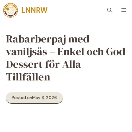
Skip
LNNRW
M
to
content
Rabarberpaj med
vaniljsås – Enkel och God
Dessert för Alla
Tillfällen
Posted on
May 8, 2026