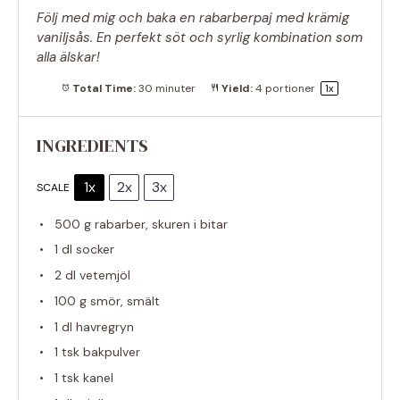
Följ med mig och baka en rabarberpaj med krämig
vaniljsås. En perfekt söt och syrlig kombination som
alla älskar!
Total Time:
30 minuter
Yield:
4
portioner
1
x
INGREDIENTS
1x
2x
3x
SCALE
500 g
rabarber, skuren i bitar
1
dl socker
2
dl vetemjöl
100 g
smör, smält
1
dl havregryn
1
tsk bakpulver
1
tsk kanel