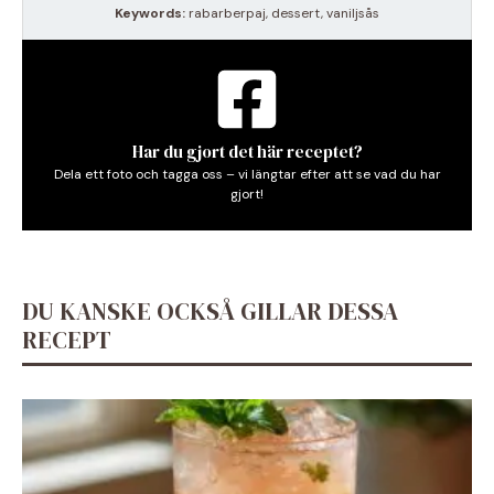
Keywords:
rabarberpaj, dessert, vaniljsås
Har du gjort det här receptet?
Dela ett foto och tagga oss – vi längtar efter att se vad du har
gjort!
DU KANSKE OCKSÅ GILLAR DESSA
RECEPT