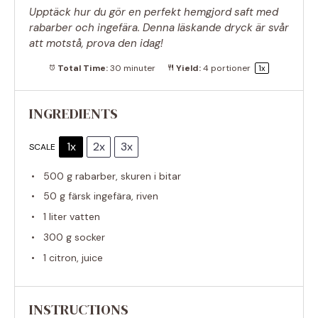
Upptäck hur du gör en perfekt hemgjord saft med
rabarber och ingefära. Denna läskande dryck är svår
att motstå, prova den idag!
Total Time:
30 minuter
Yield:
4
portioner
1
x
INGREDIENTS
1x
2x
3x
SCALE
500 g
rabarber, skuren i bitar
50 g
färsk ingefära, riven
1
liter vatten
300 g
socker
1
citron, juice
INSTRUCTIONS