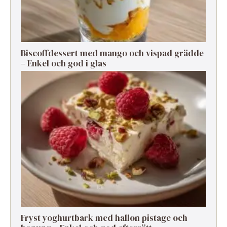
Biscoffdessert med mango och vispad grädde
– Enkel och god i glas
Fryst yoghurtbark med hallon pistage och