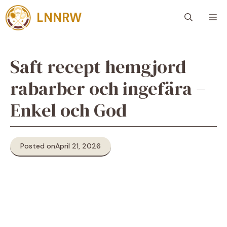
Skip
LNNRW
M
to
content
Saft recept hemgjord
rabarber och ingefära –
Enkel och God
Posted on
April 21, 2026