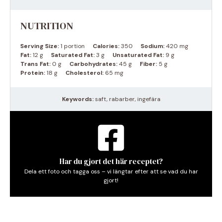
NUTRITION
Serving Size:
1 portion
Calories:
350
Sodium:
420 mg
Fat:
12 g
Saturated Fat:
3 g
Unsaturated Fat:
9 g
Trans Fat:
0 g
Carbohydrates:
45 g
Fiber:
5 g
Protein:
18 g
Cholesterol:
65 mg
Keywords:
saft, rabarber, ingefära
Har du gjort det här receptet?
Dela ett foto och tagga oss – vi längtar efter att se vad du har
gjort!