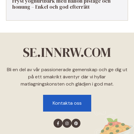
Fryst yoghurtbark med hallon pistage och
honung – Enkel och god efterrätt
SE.INNRW.COM
Bli en del av vår passionerade gemenskap och ge dig ut
på ett smakrikt äventyr där vi hyllar
matlagningskonsten och glädjen i god mat.
Kontakta oss