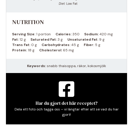
Diet:
Low Fat
NUTRITION
Serving Size:
1 portion
Calories:
350
Sodium:
420 mg
Fat:
12 g
Saturated Fat:
3 g
Unsaturated Fat:
9 g
Trans Fat:
0 g
Carbohydrates:
45 g
Fiber:
5 g
Protein:
18 g
Cholesterol:
65 mg
Keywords:
snabb thaisoppa, räkor, kokosmjölk
Har du gjort det här receptet?
Dela ett foto och tagga oss – vi längtar efter att se vad du har
gjort!