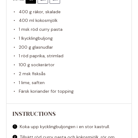
400 g
räkor, skalade
400
ml kokosmjölk
1
msk röd curry pasta
1
lkycklingbuljong
200 g
glasnudlar
1
röd paprika, strimlad
100 g
sockerärtor
2
msk fisksås
1
lime, saften
Färsk koriander för topping
INSTRUCTIONS
Koka upp kycklingbuljongen i en stor kastrull.
Tillsätt röd curry pasta och kokosmjölk, rör om