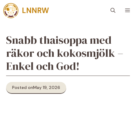
Skip
LNNRW
M
to
content
Snabb thaisoppa med
räkor och kokosmjölk –
Enkel och God!
Posted on
May 19, 2026