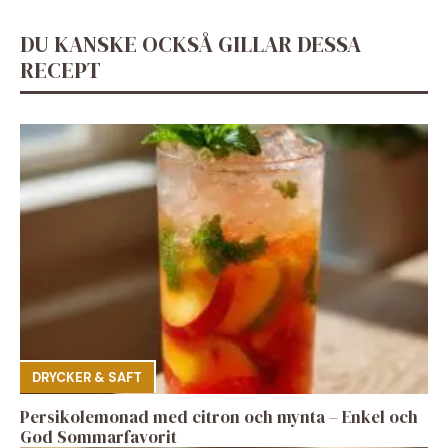
DU KANSKE OCKSÅ GILLAR DESSA
RECEPT
DRYCKER & SAFT
Persikolemonad med citron och mynta – Enkel och
God Sommarfavorit