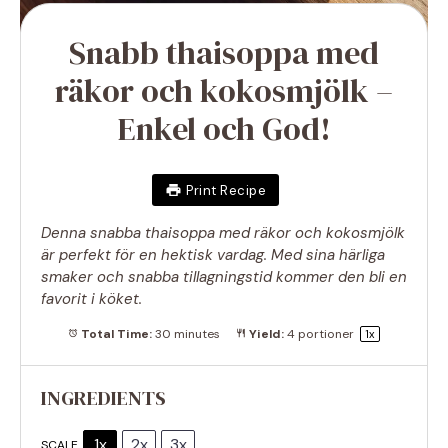
Snabb thaisoppa med
räkor och kokosmjölk –
Enkel och God!
Print Recipe
Denna snabba thaisoppa med räkor och kokosmjölk
är perfekt för en hektisk vardag. Med sina härliga
smaker och snabba tillagningstid kommer den bli en
favorit i köket.
Total Time:
30 minutes
Yield:
4
portioner
1
x
INGREDIENTS
1x
2x
3x
SCALE