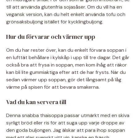
till att använda glutenfria sojasåser. Om du vill ha en
vegansk version, kan du helt enkelt använda tofu och
grönsaksbuljong istället för kycklingbuljong.
Hur du förvarar och värmer upp
Om du har rester över, kan du enkelt förvara soppan i
en lufttät behållare i kylskåp i upp till tre dagar. Det går
också bra att frysa in soppan, men kom ihåg att räkor
kan bli lite gummiaktiga efter att de har frysts. När du
sedan värmer upp soppan, gör det långsamt på låg
värme på spisen för att bevara smakerna.
Vad du kan servera till
Denna snabba thaisoppa passar utmärkt med en skiva
syrligt bröd eller ris för att suga upp varje droppe av
den goda buljongen. Jag älskar att para ihop soppan
med ett glas svenskt vitt vin, kanske en fräsch