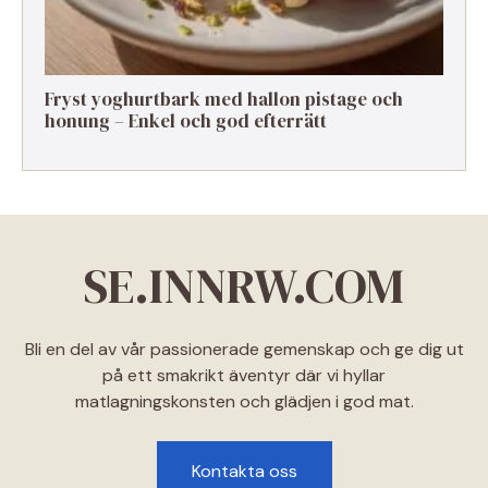
Fryst yoghurtbark med hallon pistage och
honung – Enkel och god efterrätt
SE.INNRW.COM
Bli en del av vår passionerade gemenskap och ge dig ut
på ett smakrikt äventyr där vi hyllar
matlagningskonsten och glädjen i god mat.
Kontakta oss