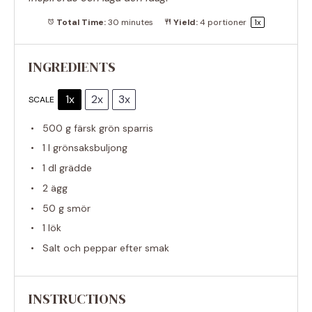
Total Time:
30 minutes
Yield:
4
portioner
1
x
INGREDIENTS
1x
2x
3x
SCALE
500 g
färsk grön sparris
1
l grönsaksbuljong
1
dl grädde
2
ägg
50 g
smör
1
lök
Salt och peppar efter smak
INSTRUCTIONS