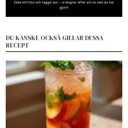
Dela ett foto och tagga oss – vi längtar efter att se vad du har
gjort!
DU KANSKE OCKSÅ GILLAR DESSA
RECEPT