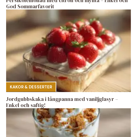
Persikolemonad med citron och mynta – Enkel och
God Sommarfavorit
KAKOR & DESSERTER
Jordgubbskaka i långpanna med vaniljglasyr –
Enkel och saftig!