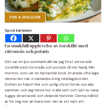
FISK & SKALDJUR
Sprid kärleken
En smakfull upplevelse av torskfilé med
citronsås och potatis
Det var en ljus sommarkväll när jag först serverade
torskfilé med citronsås och potatis till min familj. Min
mormor, som var en fantastisk kock, brukade ofta laga
denna rätt när vi samlades kring middagsbordet.
Doften av fräsch fisk och syrlig citron förde oss alla
samman, och jag minns hur vi alla satt och njöt av varje
tugga, skrattande och delande historier. Denna måltid
är för mig mer än bara mat; det är ett sätt att