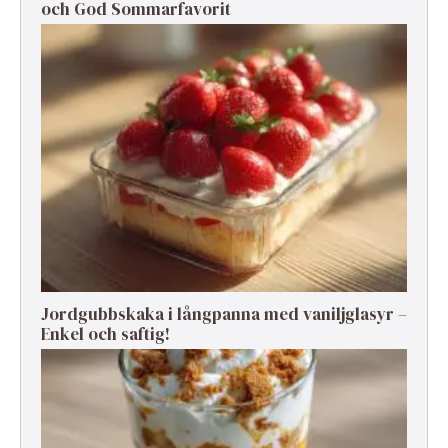
och God Sommarfavorit
Jordgubbskaka i långpanna med vaniljglasyr –
Enkel och saftig!