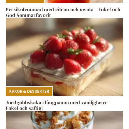
Persikolemonad med citron och mynta – Enkel och
God Sommarfavorit
KAKOR & DESSERTER
Jordgubbskaka i långpanna med vaniljglasyr –
Enkel och saftig!