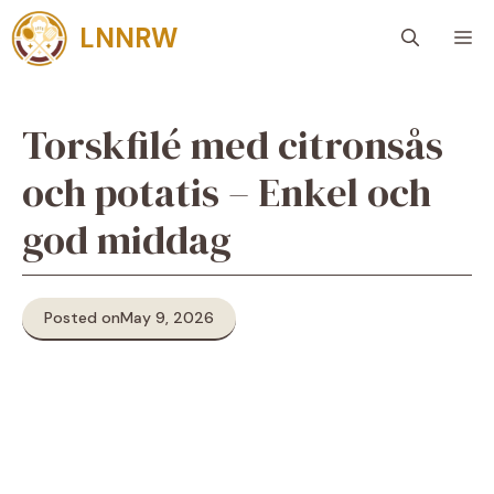
Skip
LNNRW
M
to
content
Torskfilé med citronsås
och potatis – Enkel och
god middag
Posted on
May 9, 2026