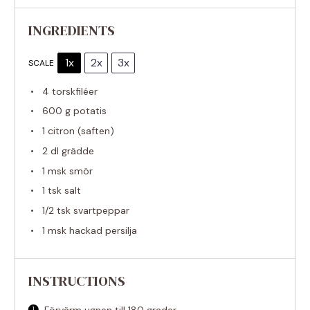
INGREDIENTS
1x
2x
3x
SCALE
4
torskfiléer
600 g
potatis
1
citron (saften)
2
dl grädde
1
msk smör
1
tsk salt
1/2
tsk svartpeppar
1
msk hackad persilja
INSTRUCTIONS
Förvärm ugnen till 180 grader.