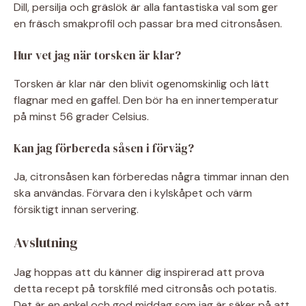
Dill, persilja och gräslök är alla fantastiska val som ger
en fräsch smakprofil och passar bra med citronsåsen.
Hur vet jag när torsken är klar?
Torsken är klar när den blivit ogenomskinlig och lätt
flagnar med en gaffel. Den bör ha en innertemperatur
på minst 56 grader Celsius.
Kan jag förbereda såsen i förväg?
Ja, citronsåsen kan förberedas några timmar innan den
ska användas. Förvara den i kylskåpet och värm
försiktigt innan servering.
Avslutning
Jag hoppas att du känner dig inspirerad att prova
detta recept på torskfilé med citronsås och potatis.
Det är en enkel och god middag som jag är säker på att