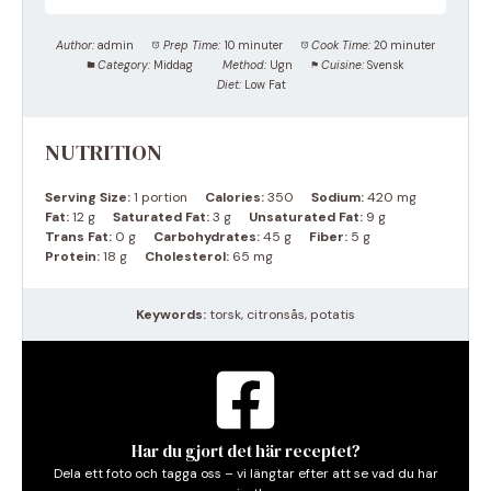
Author:
admin
Prep Time:
10 minuter
Cook Time:
20 minuter
Category:
Middag
Method:
Ugn
Cuisine:
Svensk
Diet:
Low Fat
NUTRITION
Serving Size:
1 portion
Calories:
350
Sodium:
420 mg
Fat:
12 g
Saturated Fat:
3 g
Unsaturated Fat:
9 g
Trans Fat:
0 g
Carbohydrates:
45 g
Fiber:
5 g
Protein:
18 g
Cholesterol:
65 mg
Keywords:
torsk, citronsås, potatis
Har du gjort det här receptet?
Dela ett foto och tagga oss – vi längtar efter att se vad du har