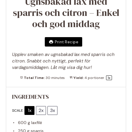
Ugnsbakad lax med
sparris och citron – Enkel
och god middag
Print Recipe
Upplev smaken av ugnsbakad lax med sparris och
citron. Snabbt och nyttigt, perfekt för
vardagsmiddagen. Låt mig visa dig hur!
Total Time:
30 minutes
Yield:
4
portioner
1
x
INGREDIENTS
1x
2x
3x
SCALE
600 g
laxfilé
250 g
sparris