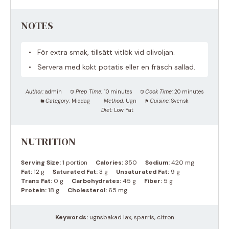
NOTES
För extra smak, tillsätt vitlök vid olivoljan.
Servera med kokt potatis eller en fräsch sallad.
Author:
admin
Prep Time:
10 minutes
Cook Time:
20 minutes
Category:
Middag
Method:
Ugn
Cuisine:
Svensk
Diet:
Low Fat
NUTRITION
Serving Size:
1 portion
Calories:
350
Sodium:
420 mg
Fat:
12 g
Saturated Fat:
3 g
Unsaturated Fat:
9 g
Trans Fat:
0 g
Carbohydrates:
45 g
Fiber:
5 g
Protein:
18 g
Cholesterol:
65 mg
Keywords:
ugnsbakad lax, sparris, citron