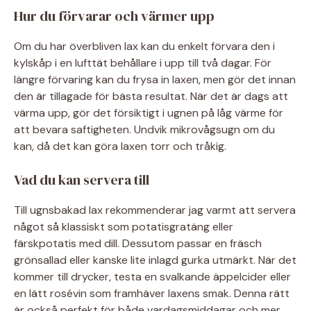
Hur du förvarar och värmer upp
Om du har överbliven lax kan du enkelt förvara den i
kylskåp i en lufttät behållare i upp till två dagar. För
längre förvaring kan du frysa in laxen, men gör det innan
den är tillagade för bästa resultat. När det är dags att
värma upp, gör det försiktigt i ugnen på låg värme för
att bevara saftigheten. Undvik mikrovågsugn om du
kan, då det kan göra laxen torr och tråkig.
Vad du kan servera till
Till ugnsbakad lax rekommenderar jag varmt att servera
något så klassiskt som potatisgratäng eller
färskpotatis med dill. Dessutom passar en fräsch
grönsallad eller kanske lite inlagd gurka utmärkt. När det
kommer till drycker, testa en svalkande äppelcider eller
en lätt rosévin som framhäver laxens smak. Denna rätt
är också perfekt för både vardagsmiddagar och mer