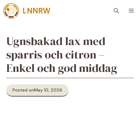
Skip
LNNRW
M
to
content
Ugnsbakad lax med
sparris och citron –
Enkel och god middag
Posted on
May 10, 2026