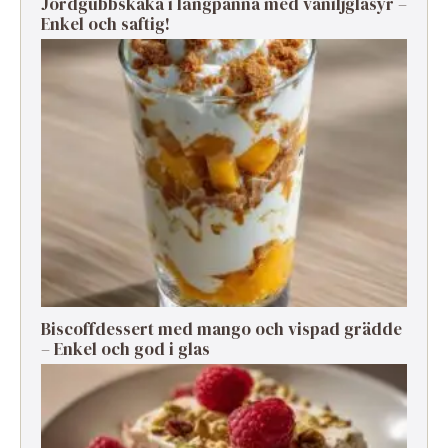
Jordgubbskaka i långpanna med vaniljglasyr –
Enkel och saftig!
Biscoffdessert med mango och vispad grädde
– Enkel och god i glas