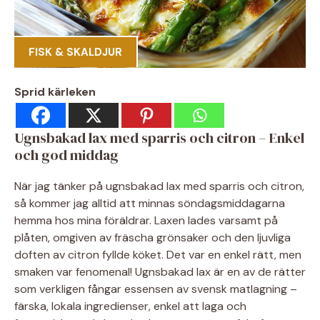
FISK & SKALDJUR
Sprid kärleken
Ugnsbakad lax med sparris och citron – Enkel
och god middag
När jag tänker på ugnsbakad lax med sparris och citron,
så kommer jag alltid att minnas söndagsmiddagarna
hemma hos mina föräldrar. Laxen lades varsamt på
plåten, omgiven av fräscha grönsaker och den ljuvliga
doften av citron fyllde köket. Det var en enkel rätt, men
smaken var fenomenal! Ugnsbakad lax är en av de rätter
som verkligen fångar essensen av svensk matlagning –
färska, lokala ingredienser, enkel att laga och