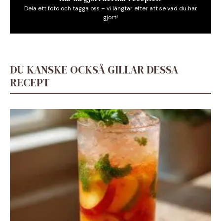
Dela ett foto och tagga oss – vi längtar efter att se vad du har
gjort!
DU KANSKE OCKSÅ GILLAR DESSA
RECEPT