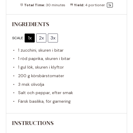
Total Time:
30 minutes
Yield:
4
portioner
1
x
INGREDIENTS
1x
2x
3x
SCALE
1
zucchini, skuren i bitar
1
röd paprika, skuren i bitar
1
gul lök, skuren i klyftor
200 g
körsbärstomater
3
msk olivolja
Salt och peppar, efter smak
Färsk basilika, för garnering
INSTRUCTIONS