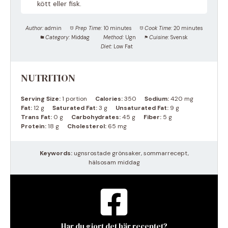
kött eller fisk.
Author:
admin
Prep Time:
10 minutes
Cook Time:
20 minutes
Category:
Middag
Method:
Ugn
Cuisine:
Svensk
Diet:
Low Fat
NUTRITION
Serving Size:
1 portion
Calories:
350
Sodium:
420 mg
Fat:
12 g
Saturated Fat:
3 g
Unsaturated Fat:
9 g
Trans Fat:
0 g
Carbohydrates:
45 g
Fiber:
5 g
Protein:
18 g
Cholesterol:
65 mg
Keywords:
ugnsrostade grönsaker, sommarrecept,
hälsosam middag
Har du gjort det här receptet?