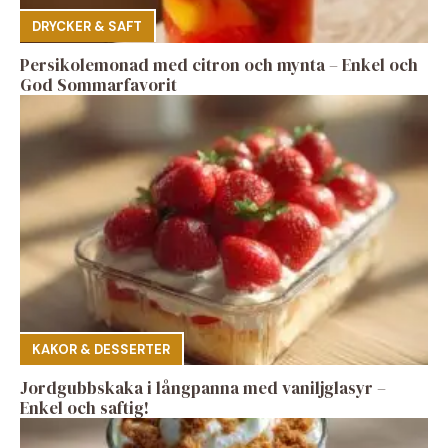
DRYCKER & SAFT
Persikolemonad med citron och mynta – Enkel och
God Sommarfavorit
KAKOR & DESSERTER
Jordgubbskaka i långpanna med vaniljglasyr –
Enkel och saftig!