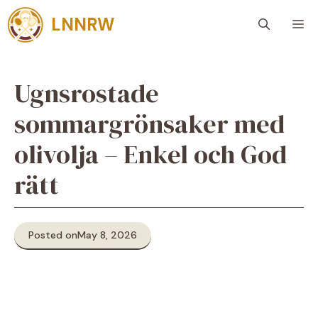
Skip
LNNRW
M
to
content
Ugnsrostade
sommargrönsaker med
olivolja – Enkel och God
rätt
Posted on
May 8, 2026